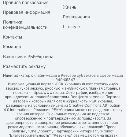
Правила пользования
Жизнь
Правовая информация
Развлечения
Политика
Lifestyle
конфиденциальности
Контакты
Команда
Вакансии в РБК-Украина
Разместить рекламу
Идентификатор онлайн-медиа в Реестре субъектов в сфере медиа
— R40-05347
Информационный портал «РБК-Украина» имеет трехязычную
версию (украинскую, русскую и английскую), главная страница
портала –
https://www.rbc.ua
. Фотографии, изображения
принадлежат их правообладателям. Все фотографии на Портале,
авторами которых являются журналисты РБК-Украина,
размещены на условиях лицензии Creative Commons Attribution
4.0 International. Редакция РБК-Украина может не разделять точку
зрения авторов. Оценочные суждения не подлежат
опровержению и подтверждению их правдивости. За
достоверность и содержание рекламы ответственность несет
рекламодатель. Материалы, обозначенные плашкой: "Пресс-
релизы", "Спецпроект", "Партнерский материал", "Promo",
"Благотворительность", "Резонанс" размещаются на правах