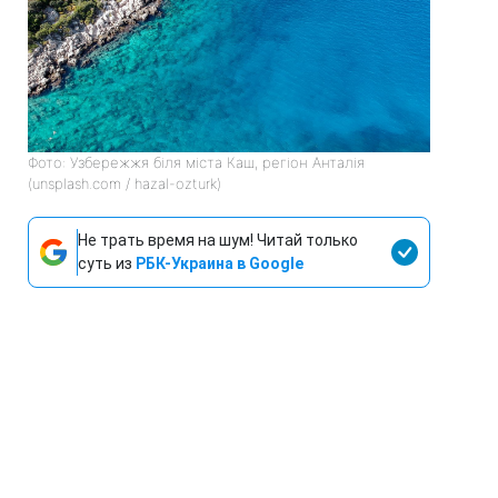
Фото: Узбережжя біля міста Каш, регіон Анталія
(unsplash.com / hazal-ozturk)
Не трать время на шум! Читай только
суть из
РБК-Украина в Google