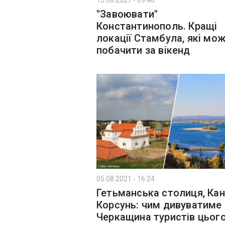
15.08.2021 - 09:40
"Завоювати"
Константинополь. Кращі
локації Стамбула, які мо
побачити за вікенд
05.08.2021 - 16:24
Гетьманська столиця, Кані
Корсунь: чим дивуватиме
Черкащина туристів цьог