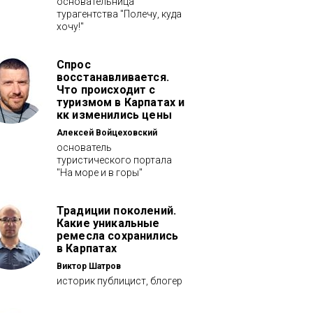
основательница
турагентства "Полечу, куда
хочу!"
Спрос
восстанавливается.
Что происходит с
туризмом в Карпатах и
кк изменились цены
Алексей Войцеховский
основатель
туристического портала
"На море и в горы"
Традиции поколений.
Какие уникальные
ремесла сохранились
в Карпатах
Виктор Шатров
историк публицист, блогер