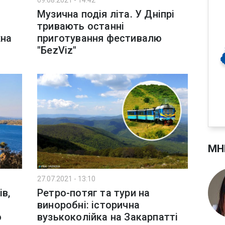
09.08.2021 - 14:42
Музична подія літа. У Дніпрі
тривають останні
жна
приготування фестивалю
"БezViz"
МН
27.07.2021 - 13:10
в,
Ретро-потяг та тури на
виноробні: історична
о
вузькоколійка на Закарпатті