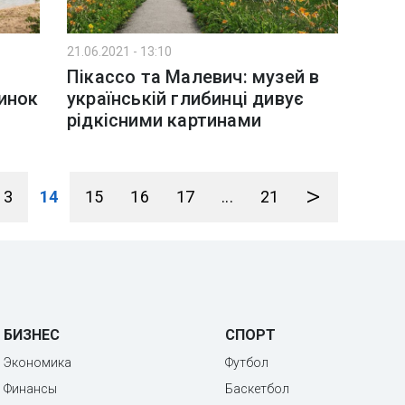
21.06.2021 - 13:10
Пікассо та Малевич: музей в
инок
українській глибинці дивує
рідкісними картинами
>
13
14
15
16
17
...
21
БИЗНЕС
СПОРТ
Экономика
Футбол
Финансы
Баскетбол