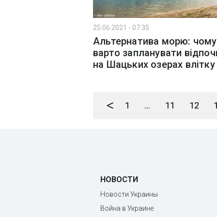
25.06.2021 - 07:35
Альтернатива морю: чому
варто запланувати відпоч
на Шацьких озерах влітку
<
1
...
11
12
НОВОСТИ
Новости Украины
Война в Украине