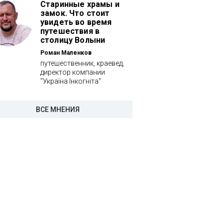
Старинные храмы и
замок. Что стоит
увидеть во время
путешествия в
столицу Волыни
Роман Маленков
путешественник, краевед,
директор компании
"Україна Інкогніта"
ВСЕ МНЕНИЯ