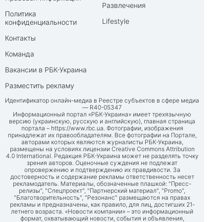
Развлечения
Политика
Lifestyle
конфиденциальности
Контакты
Команда
Вакансии в РБК-Украина
Разместить рекламу
Идентификатор онлайн-медиа в Реестре субъектов в сфере медиа
— R40-05347
Информационный портал «РБК-Украина» имеет трехязычную
версию (украинскую, русскую и английскую), главная страница
портала –
https://www.rbc.ua
. Фотографии, изображения
принадлежат их правообладателям. Все фотографии на Портале,
авторами которых являются журналисты РБК-Украина,
размещены на условиях лицензии Creative Commons Attribution
4.0 International. Редакция РБК-Украина может не разделять точку
зрения авторов. Оценочные суждения не подлежат
опровержению и подтверждению их правдивости. За
достоверность и содержание рекламы ответственность несет
рекламодатель. Материалы, обозначенные плашкой: "Пресс-
релизы", "Спецпроект", "Партнерский материал", "Promo",
"Благотворительность", "Резонанс" размещаются на правах
рекламы и предназначены, как правило, для лиц, достигших 21-
летнего возраста. «Новости компании» – это информационный
формат, охватывающий новости, события и объявления,