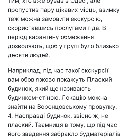
Тим, хто вже бував в Одесі, але
пропустив пару цікавих місць, взимку
теж можна замовити екскурсію,
скориставшись послугами гіда. В
період карантину обмеження
дозволяють, щоб у групі було близько
десяти людей.
Наприклад, під час такої екскурсії
вам обов'язково покажуть
Плаский
будинок,
який ще називають
будинком-стіною. Локацію можна
знайти на Воронцовському провулку,
4. Насправді будинок, звісно ж, не
плаский. Таємниця в тому, що під час
його зведення забракло будматеріалів