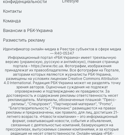
Lifestyle
конфиденциальности
Контакты
Команда
Вакансии в РБК-Украина
Разместить рекламу
Идентификатор онлайн-медиа в Реестре субъектов в сфере медиа
— R40-05347
Информационный портал «РБК-Украина» имеет трехязычную
версию (украинскую, русскую и английскую), главная страница
портала –
https://www.rbc.ua
. Фотографии, изображения
принадлежат их правообладателям. Все фотографии на Портале,
авторами которых являются журналисты РБК-Украина,
размещены на условиях лицензии Creative Commons Attribution
4.0 International. Редакция РБК-Украина может не разделять точку
зрения авторов. Оценочные суждения не подлежат
опровержению и подтверждению их правдивости. За
достоверность и содержание рекламы ответственность несет
рекламодатель. Материалы, обозначенные плашкой: "Пресс-
релизы", "Спецпроект", "Партнерский материал", "Promo",
"Благотворительность", "Резонанс" размещаются на правах
рекламы и предназначены, как правило, для лиц, достигших 21-
летнего возраста. «Новости компании» – это информационный
формат, охватывающий новости, события и объявления,
связанные с деятельностью компаний, базирующиеся на
прессрелизах, выпускаемых самими компаниями, и за которые
редакция не несет ответственности. Онлайн-медиа «РБК-