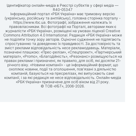
Ідентифікатор онлайн-медіа в Реєстрі суб’єктів у сфері медіа —
R40-05347
Інформаційний портал «РБК-Україна» має тримовну версію
(українську, російську та англійську), головна сторінка порталу -
https://www.rbc.ua
. Фотографії, зображення належать їх
правовласникам. Всі фотографії на Порталі, авторами яких є
журналісти «РБК-Україна», розміщені на умовах ліцензії Creative
Commons Attribution 4.0 International. Редакція «РБК-Україна» може
не поділяти точку зору авторів. Оціночні судження не підлягають
спростуванню та доведенню їх правдивості. За достовірність та
зміст реклами відповідальність несе рекламодавець. Матеріали,
позначені плашкою: «Прес-релізи», «Спецпроект», «Партнерський
матеріал», «Promo», «Благодійність», «Резонанс» розміщуються на
правах реклами і призначені, як правило, для осіб, які досягли 21-
річного віку. «Новини компанії» - це інформаційний формат, що
охоплює новини, події та оголошення, пов'язані з діяльністю
компаній, базуються на пресрелізах, які випускають самі
компанії, і за які редакція не несе відповідальність. Онлайн-медіа
«РБК-Україна» призначене для осіб віком від 21 року.
© ТОВ «УБТ», 2006-2026.