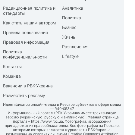
Редакционная политика и
Аналитика
стандарты
Политика
Как стать нашим автором
Бизнес
Правила пользования
Жизнь
Правовая информация
Развлечения
Политика
Lifestyle
конфиденциальности
Контакты
Команда
Вакансии в РБК-Украина
Разместить рекламу
Идентификатор онлайн-медиа в Реестре субъектов в сфере медиа
— R40-05347
Информационный портал «РБК-Украина» имеет трехязычную
версию (украинскую, русскую и английскую), главная страница
портала –
https://www.rbc.ua
. Фотографии, изображения
принадлежат их правообладателям. Все фотографии на Портале,
авторами которых являются журналисты РБК-Украина,
размещены на условиях лицензии Creative Commons Attribution