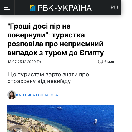
RU
"Гроші досі пір не
повернули": туристка
розповіла про неприємний
випадок з туром до Єгипту
13:07 25.12.2020 Пт
6 мин
Що туристам варто знати про
страховку від невиїзду
КАТЕРИНА ГОНЧАРОВА