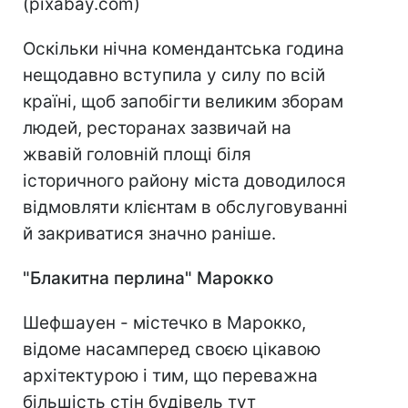
(pixabay.com)
Оскільки нічна комендантська година
нещодавно вступила у силу по всій
країні, щоб запобігти великим зборам
людей, ресторанах зазвичай на
жвавій головній площі біля
історичного району міста доводилося
відмовляти клієнтам в обслуговуванні
й закриватися значно раніше.
"Блакитна перлина" Марокко
Шефшауен - містечко в Марокко,
відоме насамперед своєю цікавою
архітектурою і тим, що переважна
більшість стін будівель тут