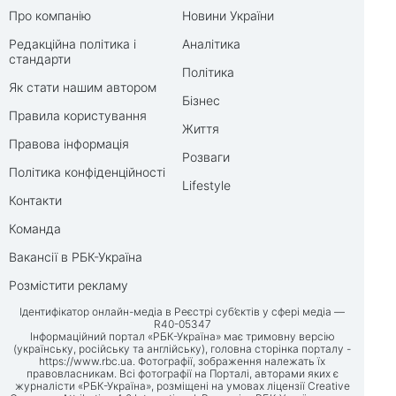
Про компанію
Новини України
Редакційна політика і
Аналітика
стандарти
Політика
Як стати нашим автором
Бізнес
Правила користування
Життя
Правова інформація
Розваги
Політика конфіденційності
Lifestyle
Контакти
Команда
Вакансії в РБК-Україна
Розмістити рекламу
Ідентифікатор онлайн-медіа в Реєстрі суб’єктів у сфері медіа —
R40-05347
Інформаційний портал «РБК-Україна» має тримовну версію
(українську, російську та англійську), головна сторінка порталу -
https://www.rbc.ua
. Фотографії, зображення належать їх
правовласникам. Всі фотографії на Порталі, авторами яких є
журналісти «РБК-Україна», розміщені на умовах ліцензії Creative