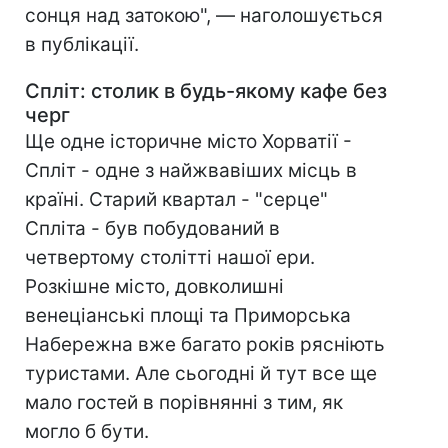
сонця над затокою", — наголошується
в публікації.
Спліт: столик в будь-якому кафе без
черг
Ще одне історичне місто Хорватії -
Спліт - одне з найжвавіших місць в
країні. Старий квартал - "серце"
Спліта - був побудований в
четвертому столітті нашої ери.
Розкішне місто, довколишні
венеціанські площі та Приморська
Набережна вже багато років рясніють
туристами. Але сьогодні й тут все ще
мало гостей в порівнянні з тим, як
могло б бути.