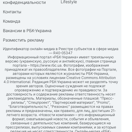
Lifestyle
конфиденциальности
Контакты
Команда
Вакансии в РБК-Украина
Разместить рекламу
Идентификатор онлайн-медиа в Реестре субъектов в сфере медиа
— R40-05347
Информационный портал «РБК-Украина» имеет трехязычную
версию (украинскую, русскую и английскую), главная страница
портала –
https://www.rbc.ua
. Фотографии, изображения
принадлежат их правообладателям. Все фотографии на Портале,
авторами которых являются журналисты РБК-Украина,
размещены на условиях лицензии Creative Commons Attribution
4.0 International. Редакция РБК-Украина может не разделять точку
зрения авторов. Оценочные суждения не подлежат
опровержению и подтверждению их правдивости. За
достоверность и содержание рекламы ответственность несет
рекламодатель. Материалы, обозначенные плашкой: "Пресс-
релизы", "Спецпроект", "Партнерский материал", "Promo",
"Благотворительность", "Резонанс" размещаются на правах
рекламы и предназначены, как правило, для лиц, достигших 21-
летнего возраста. «Новости компании» – это информационный
формат, охватывающий новости, события и объявления,
связанные с деятельностью компаний, базирующиеся на
прессрелизах, выпускаемых самими компаниями, и за которые
редакция не несет ответственности. Онлайн-медиа «РБК-