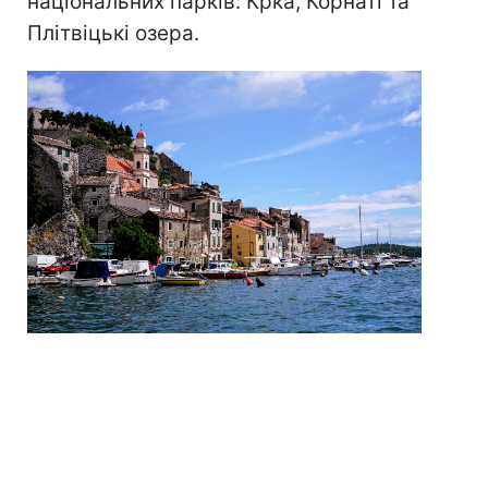
національних парків: Крка, Корнаті та
Плітвіцькі озера.