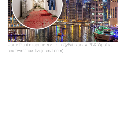
Фото: Різні сторони життя в Дубаї (колаж РБК-Україна,
andrewmarcus.livejournal.com)