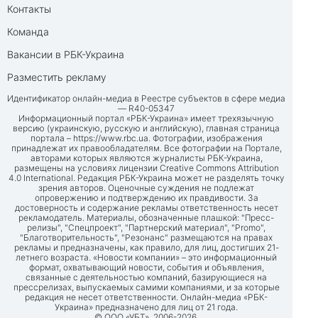
Контакты
Команда
Вакансии в РБК-Украина
Разместить рекламу
Идентификатор онлайн-медиа в Реестре субъектов в сфере медиа
— R40-05347
Информационный портал «РБК-Украина» имеет трехязычную
версию (украинскую, русскую и английскую), главная страница
портала –
https://www.rbc.ua
. Фотографии, изображения
принадлежат их правообладателям. Все фотографии на Портале,
авторами которых являются журналисты РБК-Украина,
размещены на условиях лицензии Creative Commons Attribution
4.0 International. Редакция РБК-Украина может не разделять точку
зрения авторов. Оценочные суждения не подлежат
опровержению и подтверждению их правдивости. За
достоверность и содержание рекламы ответственность несет
рекламодатель. Материалы, обозначенные плашкой: "Пресс-
релизы", "Спецпроект", "Партнерский материал", "Promo",
"Благотворительность", "Резонанс" размещаются на правах
рекламы и предназначены, как правило, для лиц, достигших 21-
летнего возраста. «Новости компании» – это информационный
формат, охватывающий новости, события и объявления,
связанные с деятельностью компаний, базирующиеся на
прессрелизах, выпускаемых самими компаниями, и за которые
редакция не несет ответственности. Онлайн-медиа «РБК-
Украина» предназначено для лиц от 21 года.
© ООО «УБТ», 2006-2026.