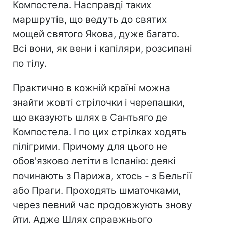
Компостела. Насправді таких
маршрутів, що ведуть до святих
мощей святого Якова, дуже багато.
Всі вони, як вени і капіляри, розсипані
по тілу.
Практично в кожній країні можна
знайти жовті стрілочки і черепашки,
що вказують шлях в Сантьяго де
Компостела. І по цих стрілках ходять
пілігрими. Причому для цього не
обов'язково летіти в Іспанію: деякі
починають з Парижа, хтось - з Бельгії
або Праги. Проходять шматочками,
через певний час продовжують знову
йти. Адже Шлях справжнього