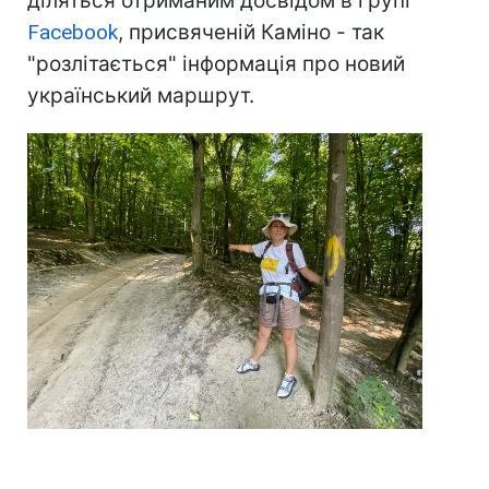
діляться отриманим досвідом в групі
Facebook
, присвяченій Каміно - так
"розлітається" інформація про новий
український маршрут.