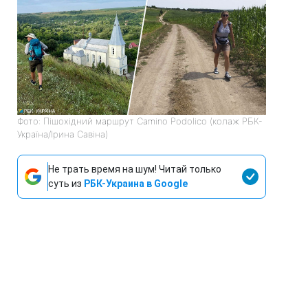
Фото: Пішохідний маршрут Camino Podolico (колаж РБК-
Україна/Ірина Савіна)
Не трать время на шум! Читай только
суть из
РБК-Украина в Google