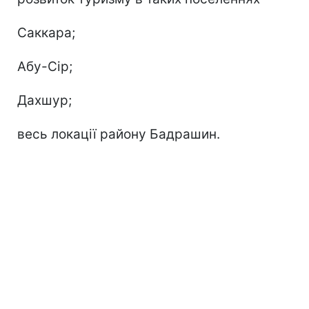
Саккара;
Абу-Сір;
Дахшур;
весь локації району Бадрашин.