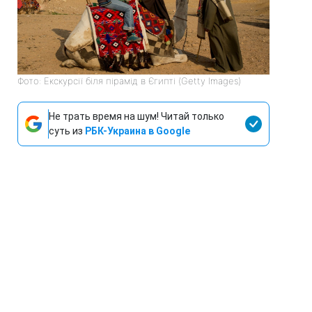
Фото: Екскурсії біля пірамід в Єгипті (Getty Images)
Не трать время на шум! Читай только
суть из
РБК-Украина в Google