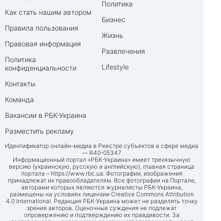
Политика
Как стать нашим автором
Бизнес
Правила пользования
Жизнь
Правовая информация
Развлечения
Политика
Lifestyle
конфиденциальности
Контакты
Команда
Вакансии в РБК-Украина
Разместить рекламу
Идентификатор онлайн-медиа в Реестре субъектов в сфере медиа
— R40-05347
Информационный портал «РБК-Украина» имеет трехязычную
версию (украинскую, русскую и английскую), главная страница
портала –
https://www.rbc.ua
. Фотографии, изображения
принадлежат их правообладателям. Все фотографии на Портале,
авторами которых являются журналисты РБК-Украина,
размещены на условиях лицензии Creative Commons Attribution
4.0 International. Редакция РБК-Украина может не разделять точку
зрения авторов. Оценочные суждения не подлежат
опровержению и подтверждению их правдивости. За