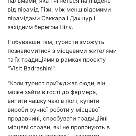
пальмами, яка тягнеться на південь
від пірамід Гізи, між менш відомими
пірамідами Саккара і Дахшур і
західним берегом Нілу.
Побувавши там, туристи зможуть
познайомитися з місцевими жителями
та їх традиціями в рамках проекту
"Visit Badrashin!".
"Коли турист приїжджає сюди, він
може зайти в гості до фермера,
випити чашку чаю в полі, купити
вироби ручної роботи у місцевої
продавчині, спробувати традиційні
місцеві страви, які не пропонують в