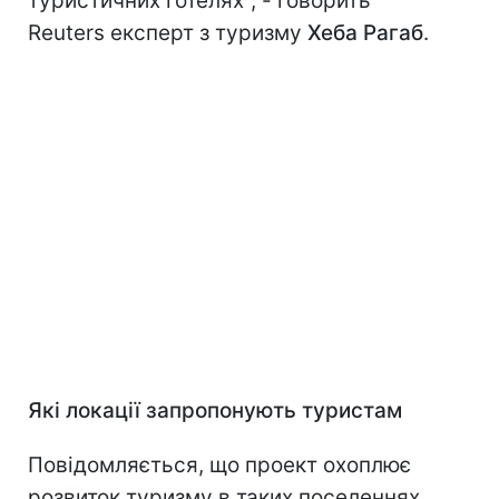
туристичних готелях", - говорить
Reuters експерт з туризму
Хеба Рагаб
.
Які локації запропонують туристам
Повідомляється, що проект охоплює
розвиток туризму в таких поселеннях