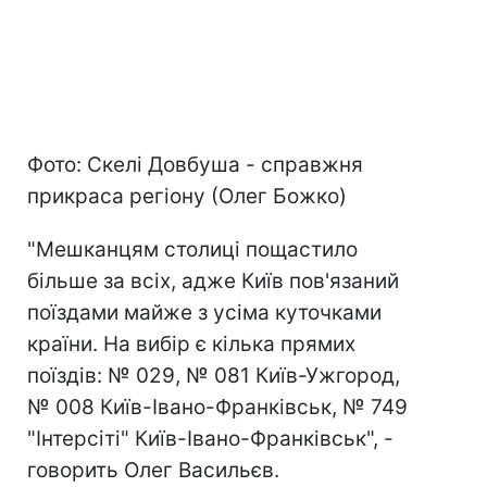
Фото: Скелі Довбуша - справжня
прикраса регіону (Олег Божко)
"Мешканцям столиці пощастило
більше за всіх, адже Київ пов'язаний
поїздами майже з усіма куточками
країни. На вибір є кілька прямих
поїздів: № 029, № 081 Київ-Ужгород,
№ 008 Київ-Івано-Франківськ, № 749
"Інтерсіті" Київ-Івано-Франківськ", -
говорить Олег Васильєв.