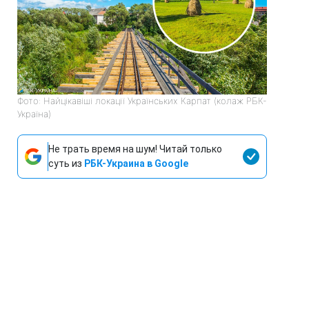
Фото: Найцікавіші локації Українських Карпат (колаж РБК-
Україна)
Не трать время на шум! Читай только
суть из
РБК-Украина в Google