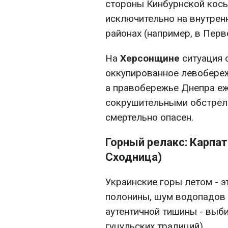
стороны Кинбурнской косы
исключительно на внутренн
районах (например, в Пер
На
Херсонщине
ситуация 
оккупированное левобереж
а правобережье Днепра еж
сокрушительными обстрела
смертельно опасен.
Горный релакс: Карпат
Сходница)
Украинские горы летом - э
полонины, шум водопадов 
аутентичной тишины - выб
гуцульских традиций).