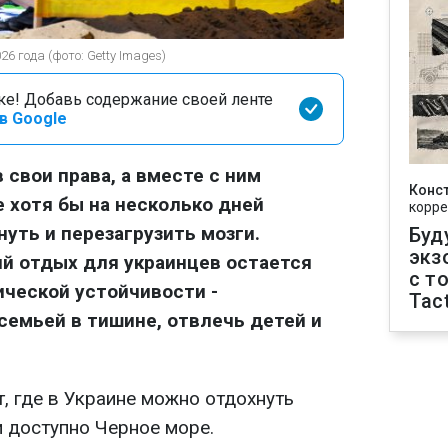
6 года (фото: Getty Images)
оке! Добавь содержание своей ленте
в Google
 свои права, а вместе с ним
Конс
 хотя бы на несколько дней
корре
уть и перезагрузить мозги.
Буд
экз
ий отдых для украинцев остается
с т
ческой устойчивости -
Tact
емьей в тишине, отвлечь детей и
, где в Украине можно отдохнуть
и доступно Черное море.