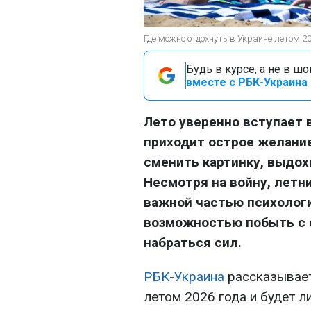
Где можно отдохнуть в Украине летом 202
Будь в курсе, а не в ш
вместе с РБК-Украина 
Лето уверенно вступает в
приходит острое желание
сменить картинку, выдохн
Несмотря на войну, летн
важной частью психологи
возможностью побыть с с
набраться сил.
РБК-Украина
рассказывает
летом 2026 года и будет л