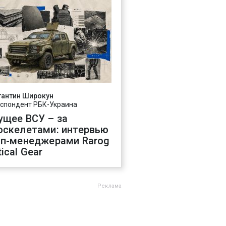
тантин Широкун
спондент РБК-Украина
ущее ВСУ – за
оскелетами: интервью
оп-менеджерами Rarog
ical Gear