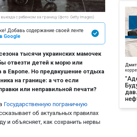
ыезда с ребенком за границу (фото: Getty Images)
оке! Добавь содержание своей ленте
в Google
сезона тысячи украинских мамочек
ы отвезти детей к морю или
Дмит
корре
 в Европе. Но предвкушение отдыха
"Ад
ника на границе: а что если
Буд
справки или неправильной печати?
дав
неф
на
Государственную пограничную
ссказывает об актуальных правилах
ду и объясняет, как сохранить нервы