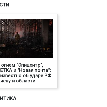
СТИ
 огнем "Эпицентр",
ETKA и "Новая почта":
 известно об ударе РФ
Киеву и области
ИТИКА