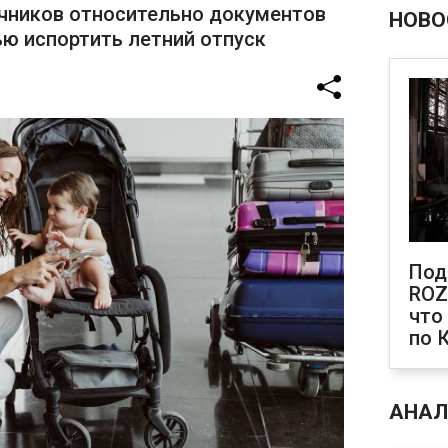
чников относительно документов
НОВО
ю испортить летний отпуск
Под
ROZ
что
по 
АНАЛ