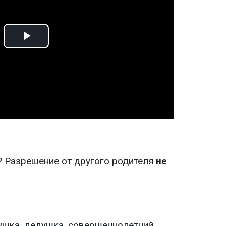
Play
Video
? Разрешение от другого родителя
не
ушка, дедушка, совершеннолетний