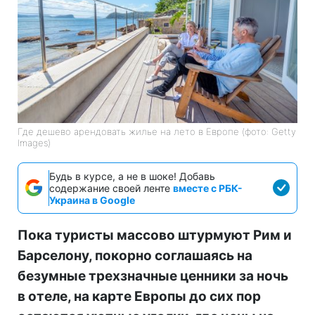
Где дешево арендовать жилье на лето в Европе (фото: Getty
Images)
Будь в курсе, а не в шоке! Добавь
содержание своей ленте
вместе с РБК-
Украина в Google
Пока туристы массово штурмуют Рим и
Барселону, покорно соглашаясь на
безумные трехзначные ценники за ночь
в отеле, на карте Европы до сих пор