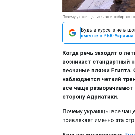
Почему украинцы все чаще выбирают ку
Будь в курсе, а не в ш
вместе с РБК-Украина 
Когда речь заходит о ле
возникает стандартный наб
песчаные пляжи Египта. 
наблюдается четкий трен
все чаще разворачивают 
сторону Адриатики.
Почему украинцы все чащ
привлекает именно эта ст
Больше интересного:
Вме