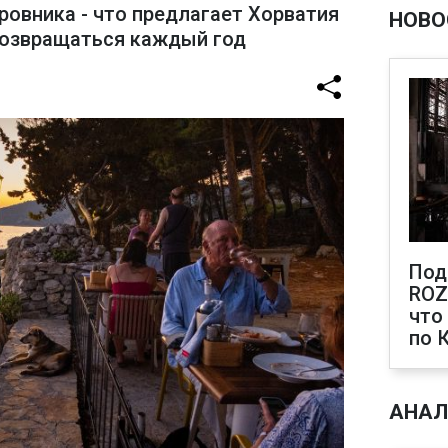
ровника - что предлагает Хорватия
НОВО
возвращаться каждый год
Под
ROZ
что
по 
АНАЛ