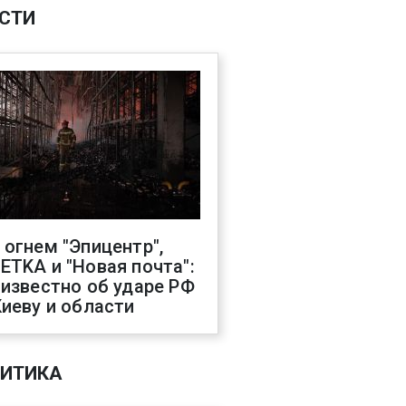
СТИ
 огнем "Эпицентр",
ETKA и "Новая почта":
 известно об ударе РФ
Киеву и области
ИТИКА