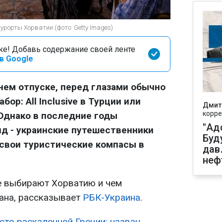
рорты Хорватии (фото: Getty Images)
оке! Добавь содержание своей ленте
в Google
тнем отпуске, перед глазами обычно
ор: All Inclusive в Турции или
Дмит
корре
Однако в последние годы
"Ад
д - украинские путешественники
Буд
свои туристические компасы в
дав
неф
е выбирают Хорватию и чем
рана, рассказывает
РБК-Украина
.
сто раскаленной Греции: назван