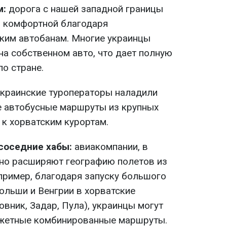
м:
дорога с нашей западной границы
я комфортной благодаря
ким автобанам. Многие украинцы
а собственном авто, что дает полную
о стране.
краинские туроператоры наладили
е автобусные маршруты из крупных
к хорватским курортам.
соседние хабы:
авиакомпании, в
ивно расширяют географию полетов из
пример, благодаря запуску большого
ольши и Венгрии в хорватские
овник, Задар, Пула), украинцы могут
джетные комбинированные маршруты.