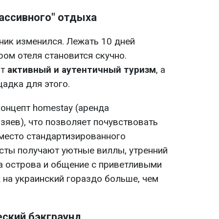
пассивного" отдыха
ик изменился. Лежать 10 дней
ром отеля становится скучно.
ят
активный и аутентичный туризм
, а
адка для этого.
концепт homestay (аренда
зяев), что позволяет почувствовать
Вместо стандартизированного
исты получают уютные виллы, утренний
на острова и общение с приветливыми
 на украинский гораздо больше, чем
еский бэкграунд