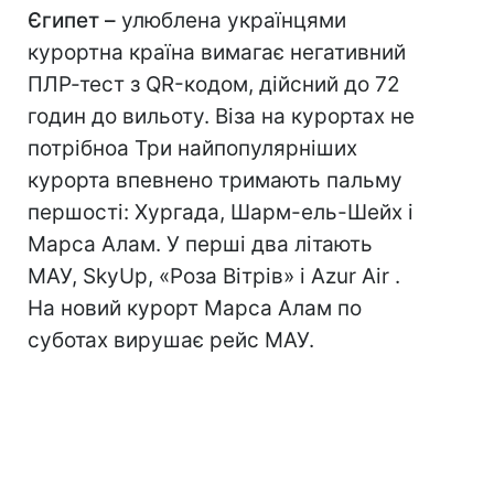
Єгипет –
улюблена українцями
курортна країна вимагає негативний
ПЛР-тест з QR-кодом, дійсний до 72
годин до вильоту. Віза на курортах не
потрібноа Три найпопулярніших
курорта впевнено тримають пальму
першості: Хургада, Шарм-ель-Шейх і
Марса Алам. У перші два літають
МАУ, SkyUp, «Роза Вітрів» і Azur Air .
На новий курорт Марса Алам по
суботах вирушає рейс МАУ.