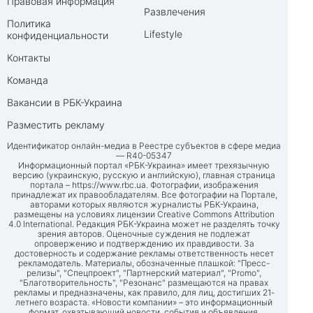
Правовая информация
Развлечения
Политика
Lifestyle
конфиденциальности
Контакты
Команда
Вакансии в РБК-Украина
Разместить рекламу
Идентификатор онлайн-медиа в Реестре субъектов в сфере медиа
— R40-05347
Информационный портал «РБК-Украина» имеет трехязычную
версию (украинскую, русскую и английскую), главная страница
портала –
https://www.rbc.ua
. Фотографии, изображения
принадлежат их правообладателям. Все фотографии на Портале,
авторами которых являются журналисты РБК-Украина,
размещены на условиях лицензии Creative Commons Attribution
4.0 International. Редакция РБК-Украина может не разделять точку
зрения авторов. Оценочные суждения не подлежат
опровержению и подтверждению их правдивости. За
достоверность и содержание рекламы ответственность несет
рекламодатель. Материалы, обозначенные плашкой: "Пресс-
релизы", "Спецпроект", "Партнерский материал", "Promo",
"Благотворительность", "Резонанс" размещаются на правах
рекламы и предназначены, как правило, для лиц, достигших 21-
летнего возраста. «Новости компании» – это информационный
формат, охватывающий новости, события и объявления,