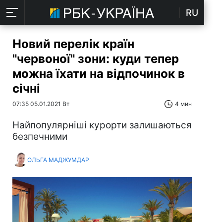
RU
Новий перелік країн
"червоної" зони: куди тепер
можна їхати на відпочинок в
січні
07:35 05.01.2021 Вт
4 мин
Найпопулярніші курорти залишаються
безпечними
ОЛЬГА МАДЖУМДАР