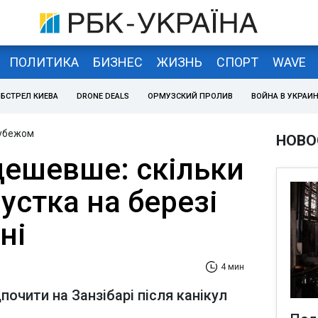
ПОЛИТИКА
БИЗНЕС
ЖИЗНЬ
СПОРТ
WAVE
БСТРЕЛ КИЕВА
DRONE DEALS
ОРМУЗСКИЙ ПРОЛИВ
ВОЙНА В УКРАИ
рубежом
НОВО
дешевше: скільки
устка на березі
ні
4 мин
очити на Занзібарі після канікул