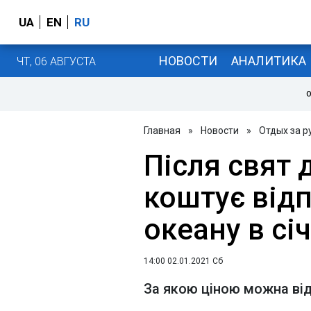
UA
EN
RU
НОВОСТИ
АНАЛИТИКА
ЧТ, 06 АВГУСТА
О
Главная
»
Новости
»
Отдых за 
Після свят 
коштує відп
океану в січ
14:00 02.01.2021 Сб
За якою ціною можна відп