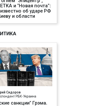
 огнем "Эпицентр",
ETKA и "Новая почта":
 известно об ударе РФ
Киеву и области
ИТИКА
рий Сидоров
спондент РБК-Украина
ские санкции" Грэма.