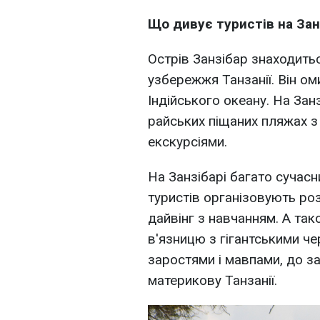
Що дивує туристів на Зан
Острів Занзібар знаходить
узбережжя Танзанії. Він ом
Індійського океану. На Зан
райських піщаних пляжах з
екскурсіями.
На Занзібарі багато сучасни
туристів організовують розв
дайвінг з навчанням. А тако
в'язницю з гігантськими ч
заростями і мавпами, до за
материкову Танзанії.