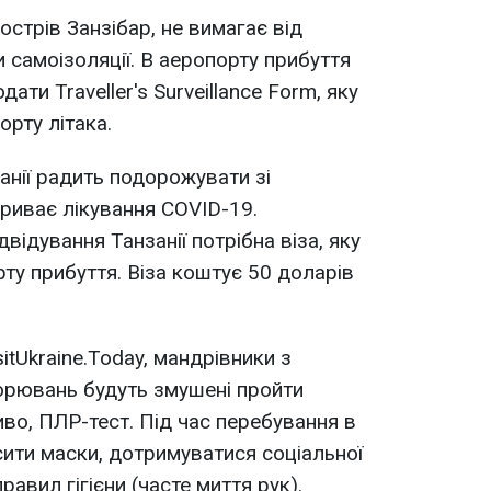
острів Занзібар, не вимагає від
 самоізоляції. В аеропорту прибуття
ати Traveller's Surveillance Form, яку
орту літака.
анії радить подорожувати зі
риває лікування COVID-19.
відування Танзанії потрібна віза, яку
у прибуття. Віза коштує 50 доларів
itUkraine.Today, мандрівники з
орювань будуть змушені пройти
иво, ПЛР-тест. Під час перебування в
осити маски, дотримуватися соціальної
равил гігієни (часте миття рук).