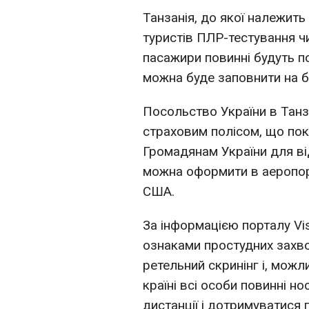
Танзанія, до якої належить 
туристів ПЛР-тестування чи
пасажири повинні будуть под
можна буде заповнити на б
Посольство України в Танз
страховим полісом, що пок
Громадянам України для від
можна оформити в аеропорт
США.
За інформацією порталу Vis
ознаками простудних захв
ретельний скринінг і, можл
країні всі особи повинні н
дистанції і дотримуватися п