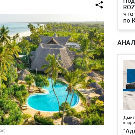
Под
ROZ
что
по 
АНАЛ
Дмит
корре
"Ад
om)