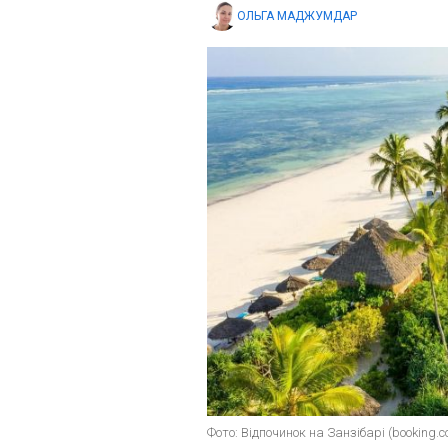
ОЛЬГА МАДЖУМДАР
Фото: Відпочинок на Занзібарі (booking.c