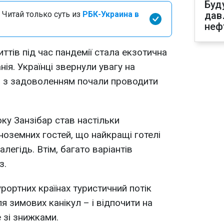
Буд
 Читай только суть из
РБК-Украина в
дав
неф
ттів під час пандемії стала екзотична
нія. Українці звернули увагу на
 і з задоволенням почали проводити
ку Занзібар став настільки
ноземних гостей, що найкращі готелі
легідь. Втім, багато варіантів
з.
урортних країнах туристичний потік
я зимових канікул – і відпочити на
е зі знижками.