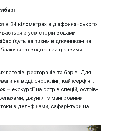
зібарі
ся в 24 кілометрах від африканського
ивається з усіх сторін водами
зібар їдуть за тихим відпочинком на
 блакитною водою і за цікавими
х готелів, ресторанів та барів. Для
аги на воді: снорклінг, кайтсерфінг,
ж – екскурсії на острів спецій, острів-
ерепахами, джунглі з мангровими
токи з дельфінами, сафарі-тури на