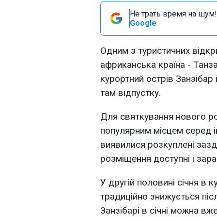
Не трать время на шум!
Google
Одним з туристичних відкри
африканська країна - Танза
курортний острів Занзібар
там відпустку.
Для святкування нового ро
популярним місцем серед і
виявилися розкуплені зазда
розміщення доступні і зара
У другій половині січня в к
традиційно знижується післ
Занзібарі в січні можна вж