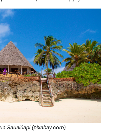
на Занзібарі (pixabay.com)