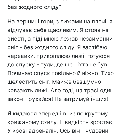
без жодного сліду
"
На вершині гори, з лижами на плечі, я
відчував себе щасливим. Я стояв на
висоті, а піді мною лежав незайманий
сніг - без жодного сліду. Я застібаю
черевики, прикріплюю лижі, готуюся
до спуску - туди, де ще ніхто не був.
Починаю спуск повільно й ніжно. Тихо
шелестить сніг. Майже безшумно
ковзають лижі. Але годі, на трасі один
закон - рухайся! Не затримуй інших!
Я кидаюся вперед і вниз по крутому
крижаному схилу. Швидкість зростає.
У крові адреналін. Ось він - чудовий