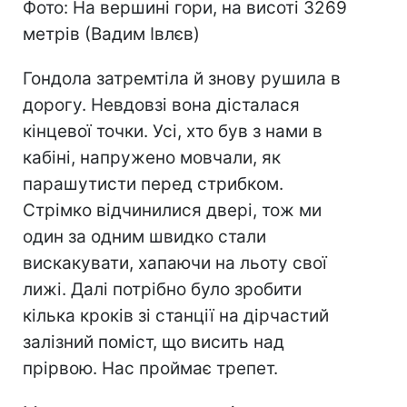
Фото: На вершині гори, на висоті 3269
метрів (Вадим Івлєв)
Гондола затремтіла й знову рушила в
дорогу. Невдовзі вона дісталася
кінцевої точки. Усі, хто був з нами в
кабіні, напружено мовчали, як
парашутисти перед стрибком.
Стрімко відчинилися двері, тож ми
один за одним швидко стали
вискакувати, хапаючи на льоту свої
лижі. Далі потрібно було зробити
кілька кроків зі станції на дірчастий
залізний поміст, що висить над
прірвою. Нас проймає трепет.