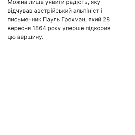
Можна лише уявити радість, яку
відчував австрійський альпініст і
письменник Пауль Грохман, який 28
вересня 1864 року уперше підкорив
цю вершину.