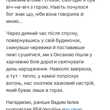
віч-на-віч з горою. Навіть почулося
бог знає що, ніби вона говорила зі
мною...
Через деякий час після спуску,
повернувшись у свій будиночок,
скинувши черевики й поставивши
лижі сушитися, ми з Оксаною пішли у
харчевню біля дороги святкувати
день народження. Навколо завірюха,
а тут - тепло, у каміні потріскує
вогонь, нас охоплює казковий настрій,
який буває лише в горах.
Нагадаємо, раніше Вадим Івлєв
розповідав РБК-Україна
про свою