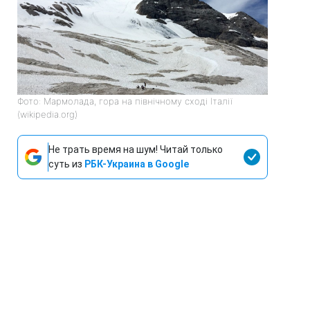
Фото: Мармолада, гора на північному сході Італії
(wikipedia.org)
Не трать время на шум! Читай только
суть из
РБК-Украина в Google