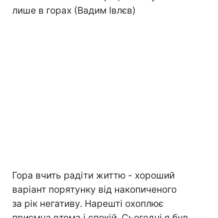
лише в горах (Вадим Івлєв)
Гора вчить радіти життю - хороший
варіант порятунку від накопиченого
за рік негативу. Нарешті охоплює
приємна втома і спокій. Сьогодні я був