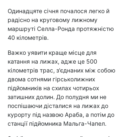
Одинадцяте січня почалося легко й
радісно на круговому лижному
маршруті Селла-Ронда протяжністю
40 кілометрів.
Важко уявити краще місце для
катання на лижах, адже це 500
кілометрів трас, з'єднаних між собою
двома сотнями гірськолижних
підйомників на схилах чотирьох
затишних долин. До полудня ми не
поспішаючи дісталися на лижах до
курорту під назвою Араба, а потім до
станції підйомника Мальга-Чапел.