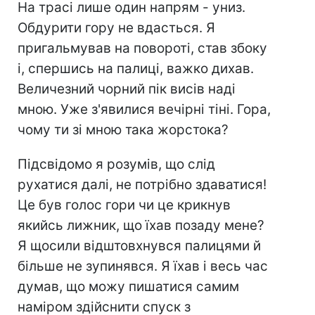
На трасі лише один напрям - униз.
Обдурити гору не вдасться. Я
пригальмував на повороті, став збоку
і, спершись на палиці, важко дихав.
Величезний чорний пік висів наді
мною. Уже з'явилися вечірні тіні. Гора,
чому ти зі мною така жорстока?
Підсвідомо я розумів, що слід
рухатися далі, не потрібно здаватися!
Це був голос гори чи це крикнув
якийсь лижник, що їхав позаду мене?
Я щосили відштовхнувся палицями й
більше не зупинявся. Я їхав і весь час
думав, що можу пишатися самим
наміром здійснити спуск з