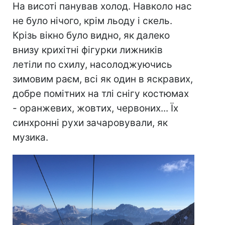
На висоті панував холод. Навколо нас
не було нічого, крім льоду і скель.
Крізь вікно було видно, як далеко
внизу крихітні фігурки лижників
летіли по схилу, насолоджуючись
зимовим раєм, всі як один в яскравих,
добре помітних на тлі снігу костюмах
- оранжевих, жовтих, червоних... Їх
синхронні рухи зачаровували, як
музика.