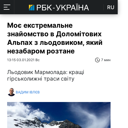
RU
Моє екстремальне
знайомство в Доломітових
Альпах з льодовиком, який
незабаром розтане
13:15 03.01.2021 Вс
7 мин
Льодовик Мармолада: кращі
гірськолижні траси світу
ВАДИМ ІВЛЄВ