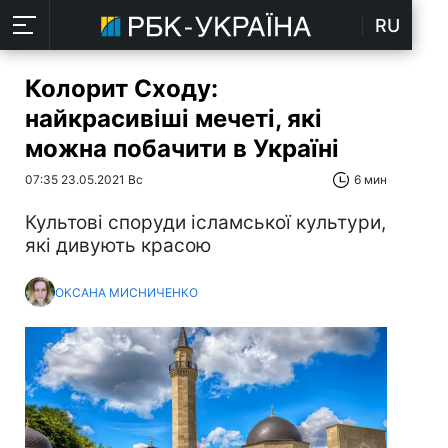
RU
Колорит Сходу:
найкрасивіші мечеті, які
можна побачити в Україні
07:35 23.05.2021 Вс
6 мин
Культові споруди ісламської культури,
які дивують красою
ОКСАНА МИСНИЧЕНКО