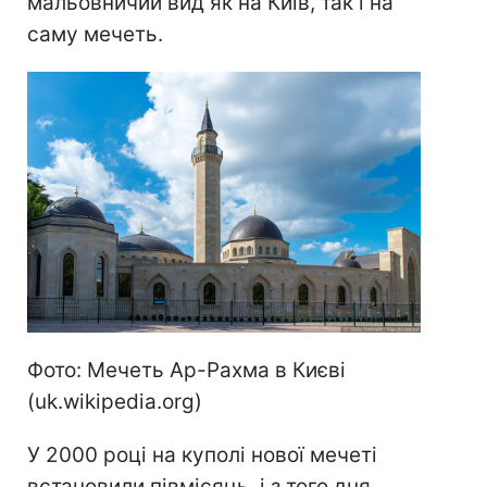
мальовничий вид як на Київ, так і на
саму мечеть.
Фото: Мечеть Ар-Рахма в Києві
(uk.wikipedia.org)
У 2000 році на куполі нової мечеті
встановили півмісяць, і з того дня