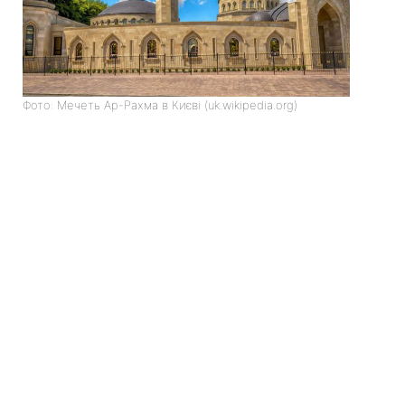
Фото: Мечеть Ар-Рахма в Києві (uk.wikipedia.org)