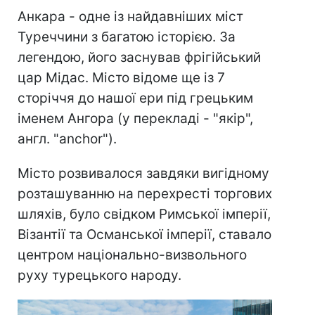
Анкара - одне із найдавніших міст
Туреччини з багатою історією. За
легендою, його заснував фрігійський
цар Мідас. Місто відоме ще із 7
сторіччя до нашої ери під грецьким
іменем Ангора (у перекладі - "якір",
англ. "anchor").
Місто розвивалося завдяки вигідному
розташуванню на перехресті торгових
шляхів, було свідком Римської імперії,
Візантії та Османської імперії, ставало
центром національно-визвольного
руху турецького народу.