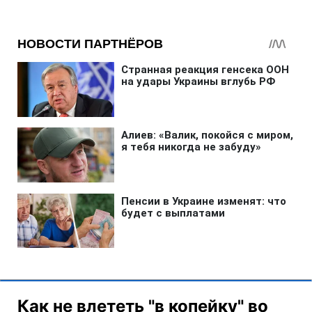
Как не влететь "в копейку" во