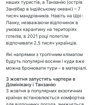
наших туристів, а Танзанію (острів
Занзібар в Індійському океані) – 7
тисяч мандрівників. Навіть на Шрі-
Ланку, незважаючи відпочинок в
умовах карантину на територіях
готелів, в 2021 році полетіли
відпочивати 2,5 тисяч українців.
Які напрямки з тропічним кліматом
будуть популярні восени і куди вже
можна бронювати тури – в матеріалі.
З жовтня запустять чартери в
Домінікану і Танзанію
З жовтня в популярних екзотичних
країнах встановлюється комфортна
для відпочинку погода, знижується