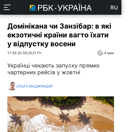
RU
Домінікана чи Занзібар: в які
екзотичні країни вагто їхати
у відпустку восени
17:36 20.08.2021 Пт
4 мин
Українці чекають запуску прямих
чартерних рейсів у жовтні
ОЛЬГА МАДЖУМДАР