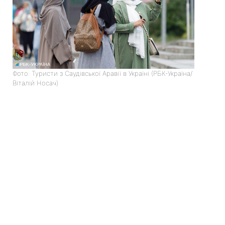
Фото: Туристи з Саудівської Аравії в Україні (РБК-Україна/
Віталій Носач)