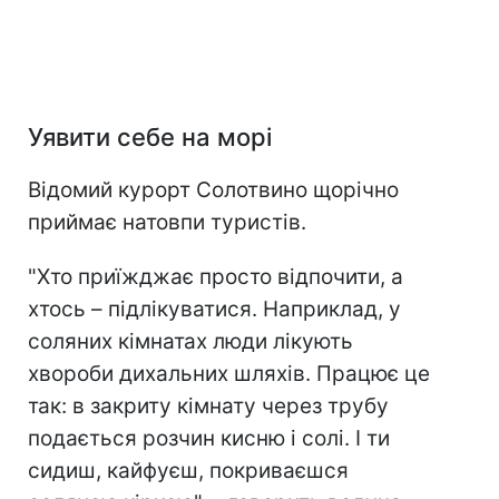
Уявити себе на морі
Відомий курорт Солотвино щорічно
приймає натовпи туристів.
"Хто приїжджає просто відпочити, а
хтось – підлікуватися. Наприклад, у
соляних кімнатах люди лікують
хвороби дихальних шляхів. Працює це
так: в закриту кімнату через трубу
подається розчин кисню і солі. І ти
сидиш, кайфуєш, покриваєшся