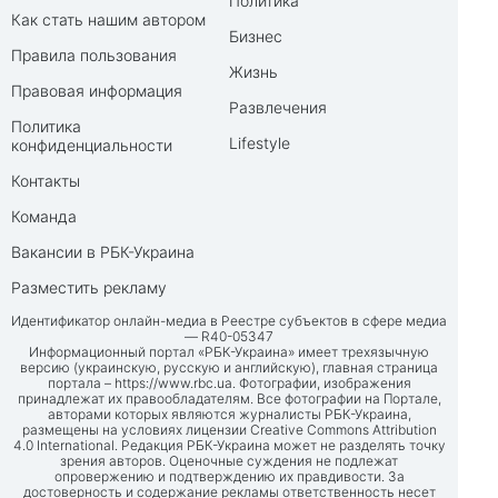
Политика
Как стать нашим автором
Бизнес
Правила пользования
Жизнь
Правовая информация
Развлечения
Политика
Lifestyle
конфиденциальности
Контакты
Команда
Вакансии в РБК-Украина
Разместить рекламу
Идентификатор онлайн-медиа в Реестре субъектов в сфере медиа
— R40-05347
Информационный портал «РБК-Украина» имеет трехязычную
версию (украинскую, русскую и английскую), главная страница
портала –
https://www.rbc.ua
. Фотографии, изображения
принадлежат их правообладателям. Все фотографии на Портале,
авторами которых являются журналисты РБК-Украина,
размещены на условиях лицензии Creative Commons Attribution
4.0 International. Редакция РБК-Украина может не разделять точку
зрения авторов. Оценочные суждения не подлежат
опровержению и подтверждению их правдивости. За
достоверность и содержание рекламы ответственность несет