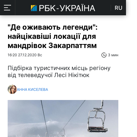
RU
"Де оживають легенди":
найцікавіші локації для
мандрівок Закарпаттям
16:20 27.12.2020 Вс
3 мин
Підбірка туристичних місць регіону
від телеведучої Лесі Нікітюк
АННА КИСЕЛЕВА