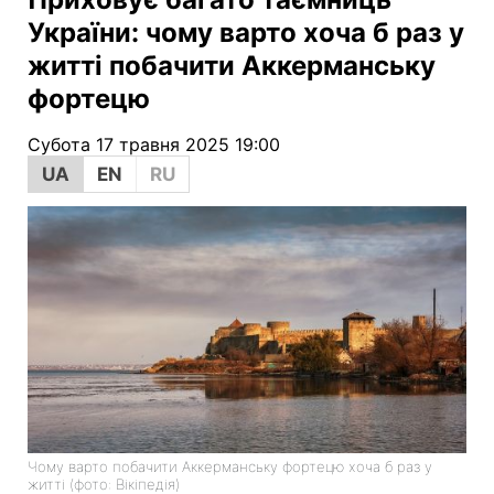
України: чому варто хоча б раз у
житті побачити Аккерманську
фортецю
Субота 17 травня 2025 19:00
UA
EN
RU
Чому варто побачити Аккерманську фортецю хоча б раз у
житті (фото: Вікіпедія)