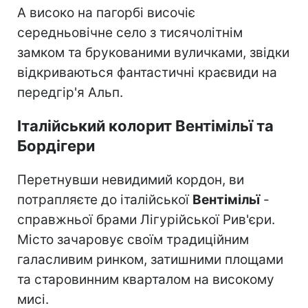
А високо на пагорбі височіє
середньовічне село з тисячолітнім
замком та брукованими вуличками, звідки
відкриваються фантастичні краєвиди на
передгір'я Альп.
Італійський колорит Вентімільї та
Бордігери
Перетнувши невидимий кордон, ви
потрапляєте до італійської
Вентімільї
-
справжньої брами Лігурійської Рив'єри.
Місто зачаровує своїм традиційним
галасливим ринком, затишними площами
та старовинним кварталом на високому
мисі.