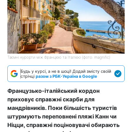
Таємні курорти між Францією та Італією (фото: magnific)
Будь у курсі, а не в шоці! Додай змісту своїй
стрічці
разом з РБК-Україна в Google
Французько-італійський кордон
приховує справжні скарби для
мандрівників. Поки більшість туристів
штурмують переповнені пляжі Канн чи
Ніцци, справжні поціновувачі обирають