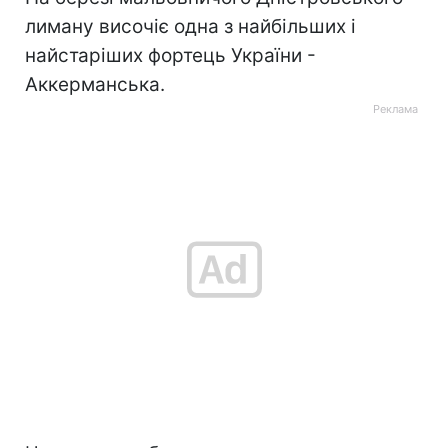
лиману височіє одна з найбільших і
найстаріших фортець України -
Аккерманська.