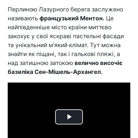
Перлиною Лазурного берега заслужено
називають
французький Ментон.
Це
найпівденніше місто країни миттєво
закохує у свої яскраві пастельні фасади
та унікальний м'який клімат. Тут можна
знайти як піщані, так і галькові пляжі, а
над затишною затокою
велично височіє
базиліка Сен-Мішель-Архангел.
Play
Video