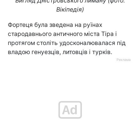
Вигляд Дністровського лиману (фото:
Вікіпедія)
Фортеця була зведена на руїнах
стародавнього античного міста Тіра і
протягом століть удосконалювалася під
владою генуезців, литовців і турків.