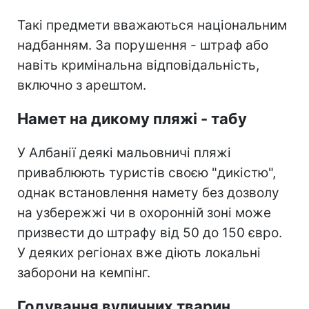
Такі предмети вважаються національним
надбанням. За порушення - штраф або
навіть кримінальна відповідальність,
включно з арештом.
Намет на дикому пляжі - табу
У Албанії деякі мальовничі пляжі
приваблюють туристів своєю "дикістю",
однак встановлення намету без дозволу
на узбережжі чи в охоронній зоні може
призвести до штрафу від 50 до 150 євро.
У деяких регіонах вже діють локальні
заборони на кемпінг.
Годування вуличних тварин