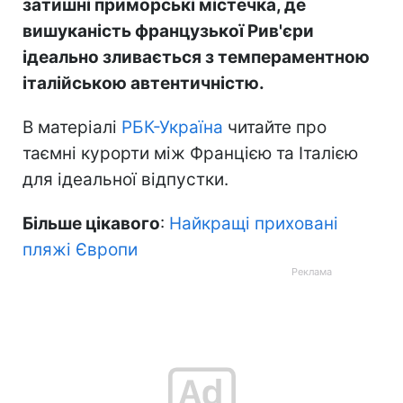
затишні приморські містечка, де
вишуканість французької Рив'єри
ідеально зливається з темпераментною
італійською автентичністю.
В матеріалі
РБК-Україна
читайте про
таємні курорти між Францією та Італією
для ідеальної відпустки.
Більше цікавого
:
Найкращі приховані
пляжі Європи