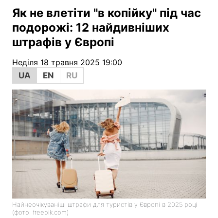
Як не влетіти "в копійку" під час
подорожі: 12 найдивніших
штрафів у Європі
Неділя 18 травня 2025 19:00
UA
EN
RU
Найнеочікуваніші штрафи для туристів у Європі в 2025 році
(фото: freepik.com)