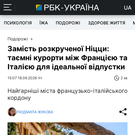
UA
ПСИХОЛОГІЯ
ЇЖА
ПОДОРОЖІ
ЗДОРОВЕ ЖИТТЯ
Подорожі
»
Замість розкрученої Ніцци:
таємні курорти між Францією та
Італією для ідеальної відпустки
15:07 18.06.2026 Чт
2 хв
Найгарніші міста французько-італійського
кордону
ЛЮДМИЛА ЖУКОВА