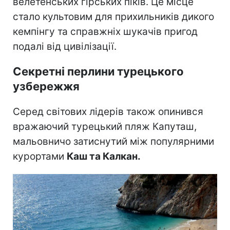
велетенських гірських піків. Це місце
стало культовим для прихильників дикого
кемпінгу та справжніх шукачів пригод
подалі від цивілізації.
Секретні перлини турецького
узбережжя
Серед світових лідерів також опинився
вражаючий турецький пляж Капуташ,
мальовничо затиснутий між популярними
курортами
Каш та Калкан.