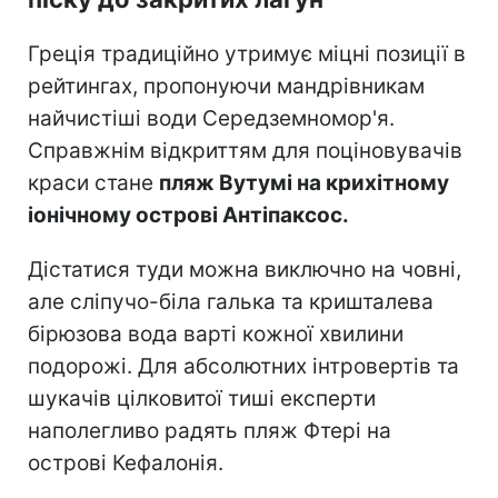
Греція традиційно утримує міцні позиції в
рейтингах, пропонуючи мандрівникам
найчистіші води Середземномор'я.
Справжнім відкриттям для поціновувачів
краси стане
пляж Вутумі на крихітному
іонічному острові Антіпаксос.
Дістатися туди можна виключно на човні,
але сліпучо-біла галька та кришталева
бірюзова вода варті кожної хвилини
подорожі. Для абсолютних інтровертів та
шукачів цілковитої тиші експерти
наполегливо радять пляж Фтері на
острові Кефалонія.