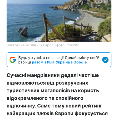
Найкрасивіші пляжі у Європі (фото: magnific)
Будь у курсі, а не в шоці! Додай змісту своїй
стрічці
разом з РБК-Україна в Google
Сучасні мандрівники дедалі частіше
відмовляються від розкручених
туристичних мегаполісів на користь
відокремленого та спокійного
відпочинку. Саме тому новий рейтинг
найкращих пляжів Європи фокусується