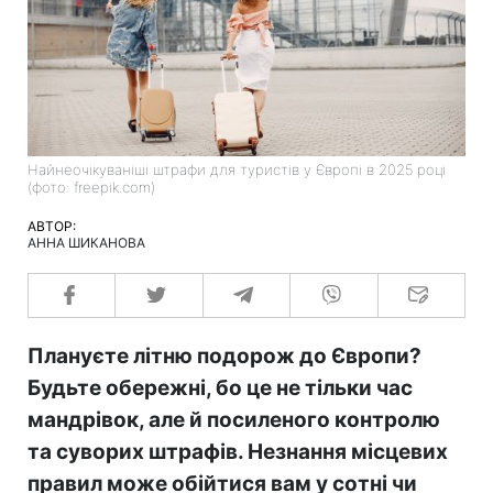
Найнеочікуваніші штрафи для туристів у Європі в 2025 році
(фото: freepik.com)
АВТОР:
АННА ШИКАНОВА
Плануєте літню подорож до Європи?
Будьте обережні, бо це не тільки час
мандрівок, але й посиленого контролю
та суворих штрафів. Незнання місцевих
правил може обійтися вам у сотні чи