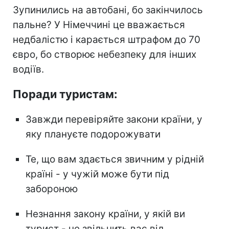
Зупинились на автобані, бо закінчилось
пальне? У Німеччині це вважається
недбалістю і карається штрафом до 70
євро, бо створює небезпеку для інших
водіїв.
Поради туристам:
Завжди перевіряйте закони країни, у
яку плануєте подорожувати
Те, що вам здається звичним у рідній
країні - у чужій може бути під
забороною
Незнання закону країни, у якій ви
турист - не звільнить вас від