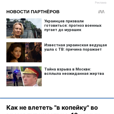
Как не влететь "в копейку" во