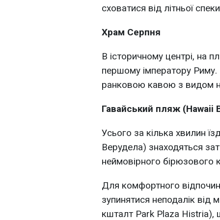
сховатися від літньої спеки
Храм Серпня
В історичному центрі, на п
першому імператору Риму.
ранковою кавою з видом на
Гавайський пляж (Hawaii 
Усього за кілька хвилин їзд
Верудела) знаходяться зат
неймовірного бірюзового 
Для комфортного відпочин
зупинятися неподалік від 
кшталт Park Plaza Histria