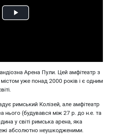
Play
Video
рандіозна Арена Пули. Цей амфітеатр з
 містом уже понад 2000 років і є одним
віті.
адує римський Колізей, але амфітеатр
а нього (будувався між 27 р. до н.е. та
 єдина у світі римська арена, яка
 вежі абсолютно неушкодженими.