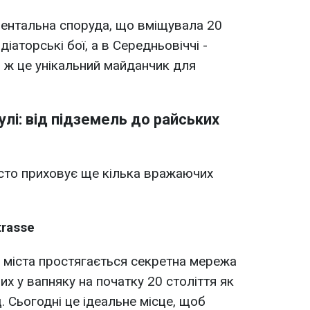
ментальна споруда, що вміщувала 20
іаторські бої, а в Середньовіччі -
і ж це унікальний майданчик для
лі: від підземель до райських
істо приховує ще кілька вражаючих
trasse
 міста простягається секретна мережа
их у вапняку на початку 20 століття як
. Сьогодні це ідеальне місце, щоб