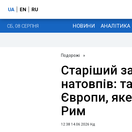
UA
EN
RU
НОВИНИ
АНАЛІТИКА
СБ, 08 СЕРПНЯ
Подорожі
»
Старіший за
натовпів: т
Європи, як
Рим
12:38 14.06.2026 Нд