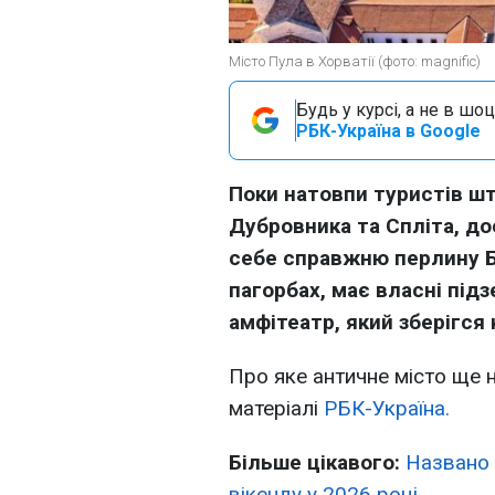
Місто Пула в Хорватії (фото: magnific)
Будь у курсі, а не в шоц
РБК-Україна в Google
Поки натовпи туристів ш
Дубровника та Спліта, до
себе справжню перлину Б
пагорбах, має власні під
амфітеатр, який зберігся
Про яке античне місто ще н
матеріалі
РБК-Україна.
Більше цікавого:
Названо 
вікенду у 2026 році