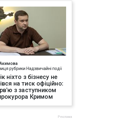
 Акимова
ниця рубрики Надзвичайні події
ік ніхто з бізнесу не
івся на тиск офіційно:
ерв'ю з заступником
прокурора Кримом