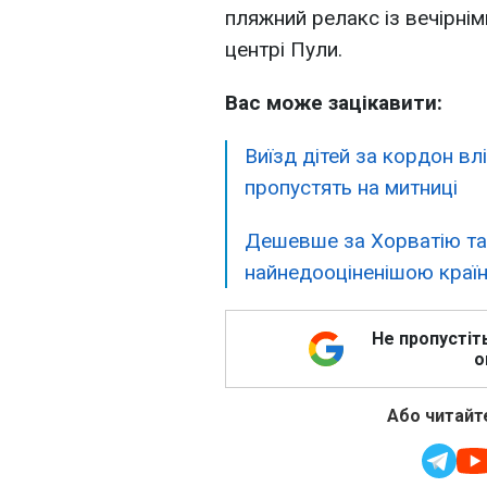
пляжний релакс із вечірні
центрі Пули.
Вас може зацікавити:
Виїзд дітей за кордон вл
пропустять на митниці
Дешевше за Хорватію та 
найнедооціненішою краї
Не пропустіт
о
Або читайте