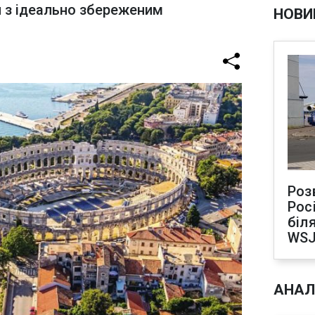
и з ідеально збереженим
НОВИ
Роз
Рос
біля
WS
АНАЛ