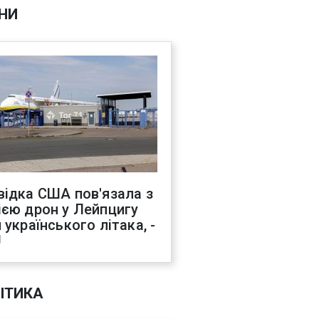
НИ
відка США пов'язала з
ією дрон у Лейпцигу
 українського літака, -
J
ІТИКА