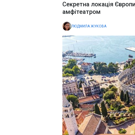
Секретна локація Європ
амфітеатром
ЛЮДМИЛА ЖУКОВА