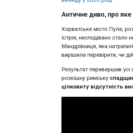
Античне диво, про яке
Хорватське місто Пула, роз
Істрія, несподівано стало 
Мандрівниця, яка натрапила
вирішила перевірити, чи ді
Результат перевершив усі 
розкішну римську
спадщин
цілковиту відсутність в