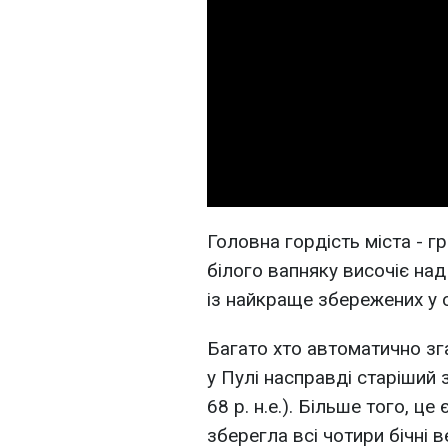
Головна гордість міста - г
білого вапняку височіє над
із найкраще збережених у с
Багато хто автоматично зг
у Пулі насправді старіший з
68 р. н.е.). Більше того, це
зберегла всі чотири бічні