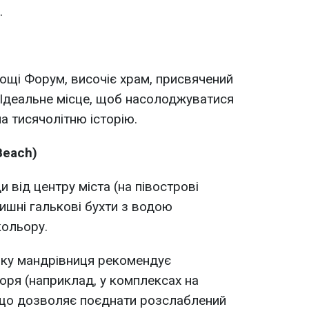
.
лощі Форум, височіє храм, присвячений
 Ідеальне місце, щоб насолоджуватися
 тисячолітню історію.
Beach)
и від центру міста (на півострові
ишні галькові бухти з водою
кольору.
ку мандрівниця рекомендує
моря (наприклад, у комплексах на
), що дозволяє поєднати розслаблений