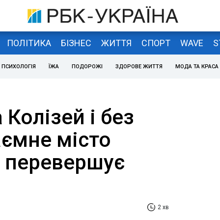
ПОЛІТИКА
БІЗНЕС
ЖИТТЯ
СПОРТ
WAVE
S
ПСИХОЛОГІЯ
ЇЖА
ПОДОРОЖІ
ЗДОРОВЕ ЖИТТЯ
МОДА ТА КРАСА
 Колізей і без
аємне місто
е перевершує
2 хв