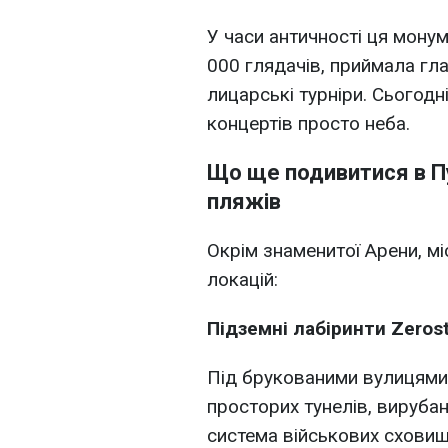
У часи античності ця мону
000 глядачів, приймала глад
лицарські турніри. Сьогодн
концертів просто неба.
Що ще подивитися в Пу
пляжів
Окрім знаменитої Арени, м
локацій:
Підземні лабіринти Zeros
Під брукованими вулицями
просторих тунелів, вирубан
система військових сховищ