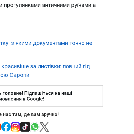
ми прогулянками античними руїнами в
ітку: з якими документами точно не
красивіше за листівки: повний гід
ною Європи
ь головне! Підпишіться на наші
новлення в Google!
 нас там, де вам зручно!