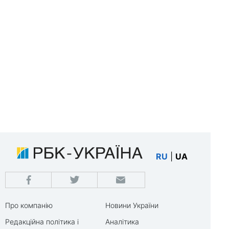
RU
|
UA
Про компанію
Новини України
Редакційна політика і
Аналітика