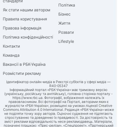
стандарти
Політика
Як стати нашим автором
Бізнес
Правила користування
Життя
Правова інформація
Розваги
Політика конфіденційності
Lifestyle
Контакти
Команда
Вакансії в РБК-Україна
Розмістити рекламу
Ідентифікатор онлайн-медіа в Реєстрі суб’єктів у сфері медіа —
R40-05347
Інформаційний портал «РБК-Україна» має тримовну версію
(українську, російську та англійську), головна сторінка порталу -
https://www.rbc.ua
. Фотографії, зображення належать їх
правовласникам. Всі фотографії на Порталі, авторами яких є
журналісти «РБК-Україна», розміщені на умовах ліцензії Creative
Commons Attribution 4.0 International. Редакція «РБК-Україна» може
не поділяти точку зору авторів. Оціночні судження не підлягають
спростуванню та доведенню їх правдивості. За достовірність та
зміст реклами відповідальність несе рекламодавець. Матеріали,
позначені плашкою: «Прес-релізи», «Спецпроект», «Партнерський