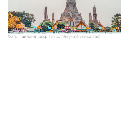
Фото: Таиланд (unsplash.com/rey-melvin-caraan)