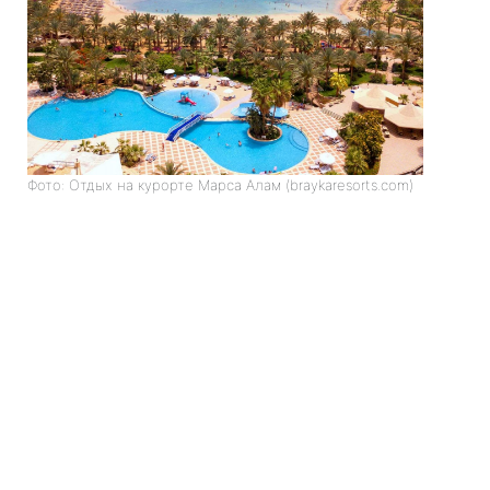
Фото: Отдых на курорте Марса Алам (braykaresorts.com)