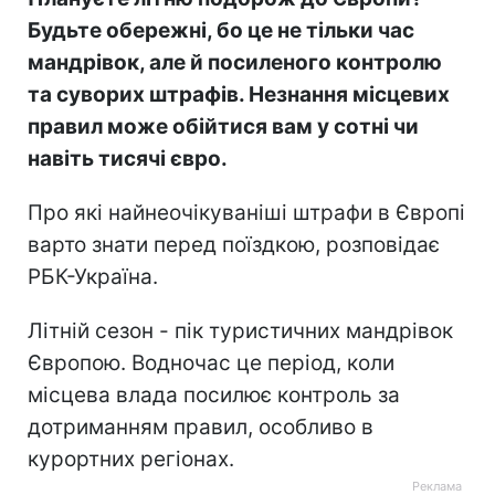
Будьте обережні, бо це не тільки час
мандрівок, але й посиленого контролю
та суворих штрафів. Незнання місцевих
правил може обійтися вам у сотні чи
навіть тисячі євро.
Про які найнеочікуваніші штрафи в Європі
варто знати перед поїздкою, розповідає
РБК-Україна.
Літній сезон - пік туристичних мандрівок
Європою. Водночас це період, коли
місцева влада посилює контроль за
дотриманням правил, особливо в
курортних регіонах.