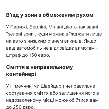
В’їзд у зони з обмеженим рухом
У Парижі, Берліні, Мілані діють так звані
"зелені зони", куди можна в’їжджати лише
на авто з низьким рівнем викидів. Якщо
ваш автомобіль не відповідає вимогам -
штраф до 150 євро.
Сміття в неправильному
контейнері
У Німеччині чи Швейцарії неправильне
сортування сміття або залишення його в
недозволеному місці може обійтися вам
до 250 євро.