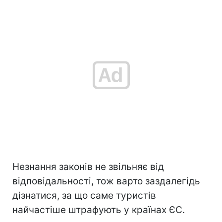
Незнання законів не звільняє від
відповідальності, тож варто заздалегідь
дізнатися, за що саме туристів
найчастіше штрафують у країнах ЄС.