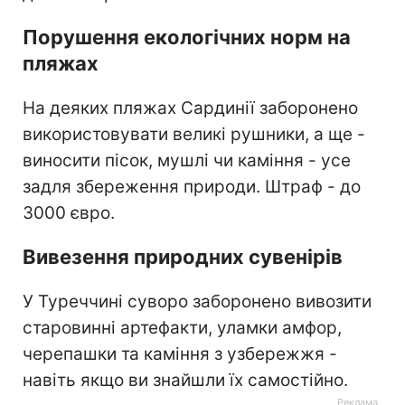
Порушення екологічних норм на
пляжах
На деяких пляжах Сардинії заборонено
використовувати великі рушники, а ще -
виносити пісок, мушлі чи каміння - усе
задля збереження природи. Штраф - до
3000 євро.
Вивезення природних сувенірів
У Туреччині суворо заборонено вивозити
старовинні артефакти, уламки амфор,
черепашки та каміння з узбережжя -
навіть якщо ви знайшли їх самостійно.