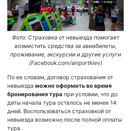
Фото: Страховка от невыезда помогает
возмести
ть средства за ав
и
аб
и
леты,
проживание, экскурс
ии
и
друг
ие услуги
(Facebook.com/airportkie
v
)
По ее словам, договор страхования от
невыезда
можно оформить во время
бронирования тура
при условии, что до
даты начала тура осталось не менее 14
дней. Воспользоваться страховкой от
невыезда возможно после полной оплаты
тура.