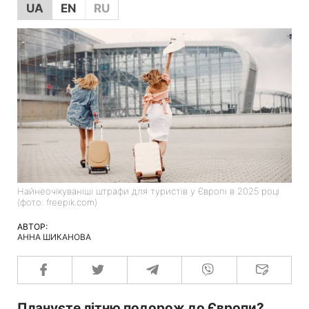
UA
EN
RU
Найнеочікуваніші штрафи для туристів у Європі в 2025 році
(фото: freepik.com)
АВТОР:
АННА ШИКАНОВА
Плануєте літню подорож до Європи?