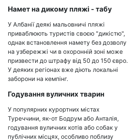
Намет на дикому пляжі - табу
У Албанії деякі мальовничі пляжі
приваблюють туристів своєю "дикістю",
однак встановлення намету без дозволу
на узбережжі чи в охоронній зоні може
призвести до штрафу від 50 до 150 євро.
У деяких регіонах вже діють локальні
заборони на кемпінг.
Годування вуличних тварин
У популярних курортних містах
Туреччини, як-от Бодрум або Анталія,
годування вуличних котів або собак у
публічних місцях, особливо поблизу