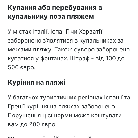
Купання або перебування в
купальнику поза пляжем
У містах Італії, Іспанії чи Хорватії
заборонено з’являтися в купальниках за
межами пляжу. Також суворо заборонено
купатися у фонтанах. Штраф - від 100 до
500 євро.
Куріння на пляжі
У багатьох туристичних регіонах Іспанії та
Греції куріння на пляжах заборонено.
Порушення цієї норми може коштувати
вам до 200 євро.