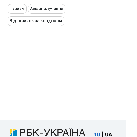
Туризм
Авіасполучення
Відпочинок за кордоном
RU
|
UA