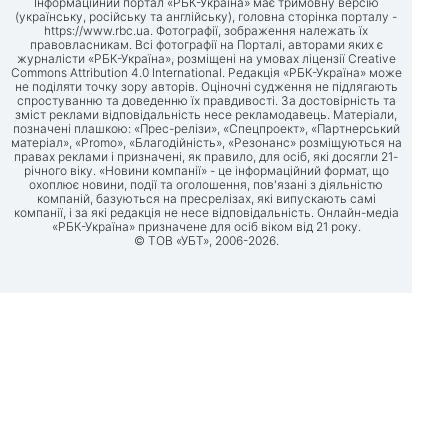
Інформаційний портал «РБК-Україна» має тримовну версію
(українську, російську та англійську), головна сторінка порталу -
https://www.rbc.ua
. Фотографії, зображення належать їх
правовласникам. Всі фотографії на Порталі, авторами яких є
журналісти «РБК-Україна», розміщені на умовах ліцензії Creative
Commons Attribution 4.0 International. Редакція «РБК-Україна» може
не поділяти точку зору авторів. Оціночні судження не підлягають
спростуванню та доведенню їх правдивості. За достовірність та
зміст реклами відповідальність несе рекламодавець. Матеріали,
позначені плашкою: «Прес-релізи», «Спецпроект», «Партнерський
матеріал», «Promo», «Благодійність», «Резонанс» розміщуються на
правах реклами і призначені, як правило, для осіб, які досягли 21-
річного віку. «Новини компанії» - це інформаційний формат, що
охоплює новини, події та оголошення, пов'язані з діяльністю
компаній, базуються на пресрелізах, які випускають самі
компанії, і за які редакція не несе відповідальність. Онлайн-медіа
«РБК-Україна» призначене для осіб віком від 21 року.
© ТОВ «УБТ», 2006-2026.