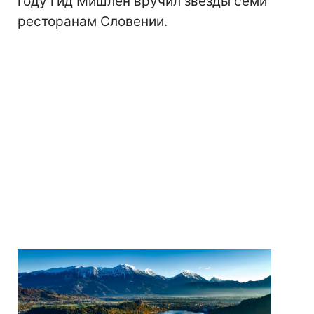
году гид Мишлен вручил звезды семи
ресторанам Словении.