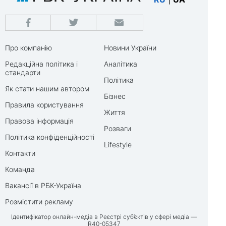
Про компанію
Новини України
Редакційна політика і
Аналітика
стандарти
Політика
Як стати нашим автором
Бізнес
Правила користування
Життя
Правова інформація
Розваги
Політика конфіденційності
Lifestyle
Контакти
Команда
Вакансії в РБК-Україна
Розмістити рекламу
Ідентифікатор онлайн-медіа в Реєстрі суб’єктів у сфері медіа —
R40-05347