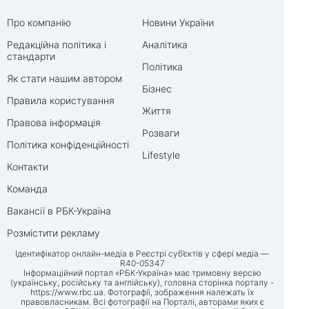
Про компанію
Новини України
Редакційна політика і
Аналітика
стандарти
Політика
Як стати нашим автором
Бізнес
Правила користування
Життя
Правова інформація
Розваги
Політика конфіденційності
Lifestyle
Контакти
Команда
Вакансії в РБК-Україна
Розмістити рекламу
Ідентифікатор онлайн-медіа в Реєстрі суб’єктів у сфері медіа —
R40-05347
Інформаційний портал «РБК-Україна» має тримовну версію
(українську, російську та англійську), головна сторінка порталу -
https://www.rbc.ua
. Фотографії, зображення належать їх
правовласникам. Всі фотографії на Порталі, авторами яких є