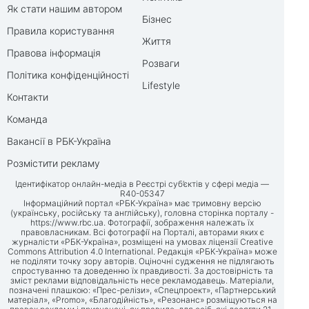
Як стати нашим автором
Бізнес
Правила користування
Життя
Правова інформація
Розваги
Політика конфіденційності
Lifestyle
Контакти
Команда
Вакансії в РБК-Україна
Розмістити рекламу
Ідентифікатор онлайн-медіа в Реєстрі суб’єктів у сфері медіа —
R40-05347
Інформаційний портал «РБК-Україна» має тримовну версію
(українську, російську та англійську), головна сторінка порталу -
https://www.rbc.ua
. Фотографії, зображення належать їх
правовласникам. Всі фотографії на Порталі, авторами яких є
журналісти «РБК-Україна», розміщені на умовах ліцензії Creative
Commons Attribution 4.0 International. Редакція «РБК-Україна» може
не поділяти точку зору авторів. Оціночні судження не підлягають
спростуванню та доведенню їх правдивості. За достовірність та
зміст реклами відповідальність несе рекламодавець. Матеріали,
позначені плашкою: «Прес-релізи», «Спецпроект», «Партнерський
матеріал», «Promo», «Благодійність», «Резонанс» розміщуються на