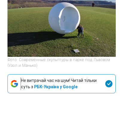
Фото: Современные скульптуры в парке под Львовом
(Узол и Манько)
Не витрачай час на шум! Читай тільки
суть з
РБК-Україна у Google