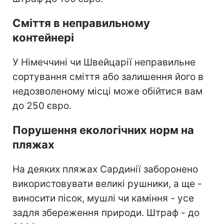
Сміття в неправильному
контейнері
У Німеччині чи Швейцарії неправильне
сортування сміття або залишення його в
недозволеному місці може обійтися вам
до 250 євро.
Порушення екологічних норм на
пляжах
На деяких пляжах Сардинії заборонено
використовувати великі рушники, а ще -
виносити пісок, мушлі чи каміння - усе
задля збереження природи. Штраф - до