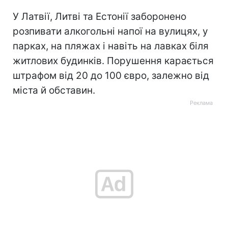
У Латвії, Литві та Естонії заборонено
розпивати алкогольні напої на вулицях, у
парках, на пляжах і навіть на лавках біля
житлових будинків. Порушення карається
штрафом від 20 до 100 євро, залежно від
міста й обставин.