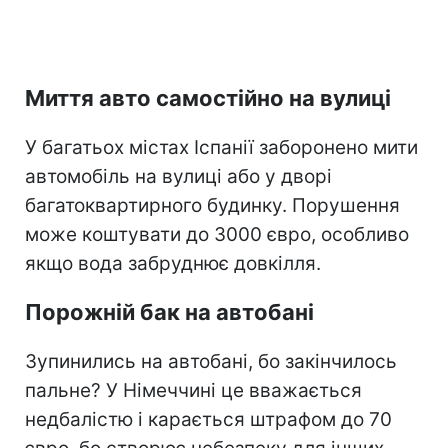
Миття авто самостійно на вулиці
У багатьох містах Іспанії заборонено мити
автомобіль на вулиці або у дворі
багатоквартирного будинку. Порушення
може коштувати до 3000 євро, особливо
якщо вода забруднює довкілля.
Порожній бак на автобані
Зупинились на автобані, бо закінчилось
пальне? У Німеччині це вважається
недбалістю і карається штрафом до 70