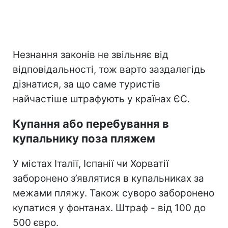
Незнання законів не звільняє від
відповідальності, тож варто заздалегідь
дізнатися, за що саме туристів
найчастіше штрафують у країнах ЄС.
Купання або перебування в
купальнику поза пляжем
У містах Італії, Іспанії чи Хорватії
заборонено з’являтися в купальниках за
межами пляжу. Також суворо заборонено
купатися у фонтанах. Штраф - від 100 до
500 євро.