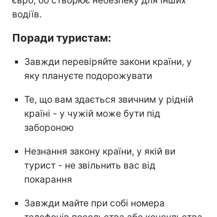
євро, бо створює небезпеку для інших
водіїв.
Поради туристам:
Завжди перевіряйте закони країни, у
яку плануєте подорожувати
Те, що вам здається звичним у рідній
країні - у чужій може бути під
забороною
Незнання закону країни, у якій ви
турист - не звільнить вас від
покарання
Завжди майте при собі номера