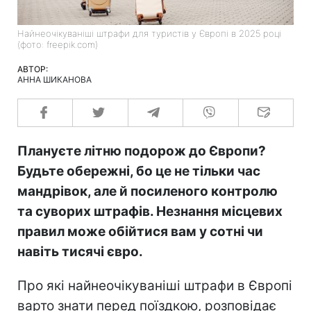
Найнеочікуваніші штрафи для туристів у Європі в 2025 році
(фото: freepik.com)
АВТОР:
АННА ШИКАНОВА
Плануєте літню подорож до Європи?
Будьте обережні, бо це не тільки час
мандрівок, але й посиленого контролю
та суворих штрафів. Незнання місцевих
правил може обійтися вам у сотні чи
навіть тисячі євро.
Про які найнеочікуваніші штрафи в Європі
варто знати перед поїздкою, розповідає