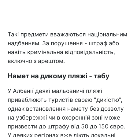
Такі предмети вважаються національним
надбанням. За порушення - штраф або
навіть кримінальна відповідальність,
включно з арештом.
Намет на дикому пляжі - табу
У Албанії деякі мальовничі пляжі
приваблюють туристів своєю "дикістю",
однак встановлення намету без дозволу
на узбережжі чи в охоронній зоні може
призвести до штрафу від 50 до 150 євро.
У деяких регіонах вже діють локальні