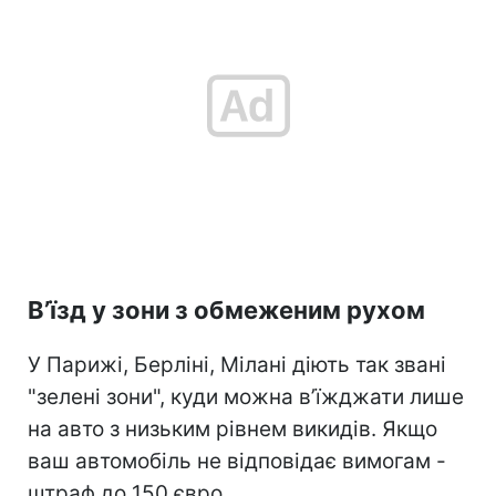
В’їзд у зони з обмеженим рухом
У Парижі, Берліні, Мілані діють так звані
"зелені зони", куди можна в’їжджати лише
на авто з низьким рівнем викидів. Якщо
ваш автомобіль не відповідає вимогам -
штраф до 150 євро.