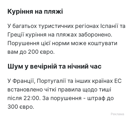
Куріння на пляжі
У багатьох туристичних регіонах Іспанії та
Греції куріння на пляжах заборонено.
Порушення цієї норми може коштувати
вам до 200 євро.
Шум у вечірній та нічний час
У Франції, Португалії та інших країнах ЕС
встановлено чіткі правила щодо тиші
після 22:00. За порушення - штраф до
300 євро.