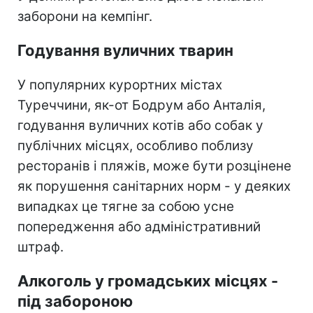
заборони на кемпінг.
Годування вуличних тварин
У популярних курортних містах
Туреччини, як-от Бодрум або Анталія,
годування вуличних котів або собак у
публічних місцях, особливо поблизу
ресторанів і пляжів, може бути розцінене
як порушення санітарних норм - у деяких
випадках це тягне за собою усне
попередження або адміністративний
штраф.
Алкоголь у громадських місцях -
під забороною