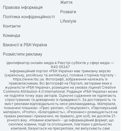
Життя
Правова інформація
Розваги
Політика конфіденційності
Lifestyle
Контакти
Команда
Вакансії в РБК-Україна
Розмістити рекламу
Ідентифікатор онлайн-медіа в Реєстрі суб’єктів у сфері медіа —
R40-05347
Інформаційний портал «РБК-Україна» має тримовну версію
(українську, російську та англійську), головна сторінка порталу -
https://www.rbc.ua
. Фотографії, зображення належать їх
правовласникам. Всі фотографії на Порталі, авторами яких є
журналісти «РБК-Україна», розміщені на умовах ліцензії Creative
Commons Attribution 4.0 International. Редакція «РБК-Україна» може
не поділяти точку зору авторів. Оціночні судження не підлягають
спростуванню та доведенню їх правдивості. За достовірність та
зміст реклами відповідальність несе рекламодавець. Матеріали,
позначені плашкою: «Прес-релізи», «Спецпроект», «Партнерський
матеріал», «Promo», «Благодійність», «Резонанс» розміщуються на
правах реклами і призначені, як правило, для осіб, які досягли 21-
річного віку. «Новини компанії» - це інформаційний формат, що
охоплює новини, події та оголошення, пов'язані з діяльністю
компаній, базуються на пресрелізах, які випускають самі