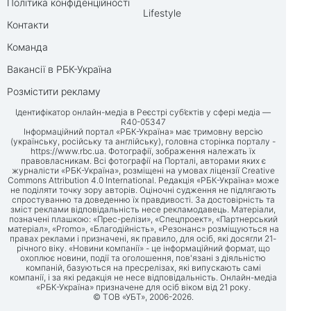
Політика конфіденційності
Lifestyle
Контакти
Команда
Вакансії в РБК-Україна
Розмістити рекламу
Ідентифікатор онлайн-медіа в Реєстрі суб’єктів у сфері медіа —
R40-05347
Інформаційний портал «РБК-Україна» має тримовну версію
(українську, російську та англійську), головна сторінка порталу -
https://www.rbc.ua
. Фотографії, зображення належать їх
правовласникам. Всі фотографії на Порталі, авторами яких є
журналісти «РБК-Україна», розміщені на умовах ліцензії Creative
Commons Attribution 4.0 International. Редакція «РБК-Україна» може
не поділяти точку зору авторів. Оціночні судження не підлягають
спростуванню та доведенню їх правдивості. За достовірність та
зміст реклами відповідальність несе рекламодавець. Матеріали,
позначені плашкою: «Прес-релізи», «Спецпроект», «Партнерський
матеріал», «Promo», «Благодійність», «Резонанс» розміщуються на
правах реклами і призначені, як правило, для осіб, які досягли 21-
річного віку. «Новини компанії» - це інформаційний формат, що
охоплює новини, події та оголошення, пов'язані з діяльністю
компаній, базуються на пресрелізах, які випускають самі
компанії, і за які редакція не несе відповідальність. Онлайн-медіа
«РБК-Україна» призначене для осіб віком від 21 року.
© ТОВ «УБТ», 2006-2026.