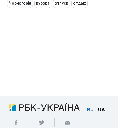
Чорногорія
курорт
отпуск
отдых
RU
|
UA