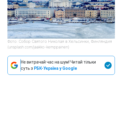
Фото: Собор Святого Николая в Хельсинки, Финляндия
(unsplash.com/jaakko-kemppainen)
Не витрачай час на шум! Читай тільки
суть з
РБК-Україна у Google