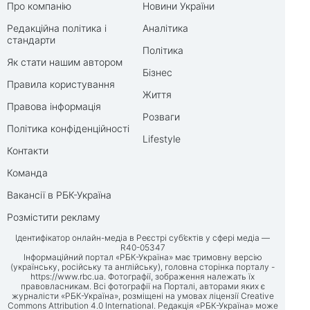
Про компанію
Новини України
Редакційна політика і
Аналітика
стандарти
Політика
Як стати нашим автором
Бізнес
Правила користування
Життя
Правова інформація
Розваги
Політика конфіденційності
Lifestyle
Контакти
Команда
Вакансії в РБК-Україна
Розмістити рекламу
Ідентифікатор онлайн-медіа в Реєстрі суб’єктів у сфері медіа —
R40-05347
Інформаційний портал «РБК-Україна» має тримовну версію
(українську, російську та англійську), головна сторінка порталу -
https://www.rbc.ua
. Фотографії, зображення належать їх
правовласникам. Всі фотографії на Порталі, авторами яких є
журналісти «РБК-Україна», розміщені на умовах ліцензії Creative
Commons Attribution 4.0 International. Редакція «РБК-Україна» може