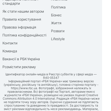
стандарти
Політика
Як стати нашим автором
Бізнес
Правила користування
Життя
Правова інформація
Розваги
Політика конфіденційності
Lifestyle
Контакти
Команда
Вакансії в РБК-Україна
Розмістити рекламу
Ідентифікатор онлайн-медіа в Реєстрі суб’єктів у сфері медіа —
R40-05347
Інформаційний портал «РБК-Україна» має тримовну версію
(українську, російську та англійську), головна сторінка порталу -
https://www.rbc.ua
. Фотографії, зображення належать їх
правовласникам. Всі фотографії на Порталі, авторами яких є
журналісти «РБК-Україна», розміщені на умовах ліцензії Creative
Commons Attribution 4.0 International. Редакція «РБК-Україна» може
не поділяти точку зору авторів. Оціночні судження не підлягають
спростуванню та доведенню їх правдивості. За достовірність та
зміст реклами відповідальність несе рекламодавець. Матеріали,