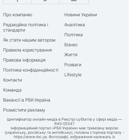
Про компанію
Новини України
Редакційна політика і
Аналітика
стандарти
Політика
Як стати нашим автором
Бізнес
Правила користування
Життя
Правова інформація
Розваги
Політика конфіденційності
Lifestyle
Контакти
Команда
Вакансії в РБК-Україна
Розмістити рекламу
Ідентифікатор онлайн-медіа в Реєстрі суб’єктів у сфері медіа —
R40-05347
Інформаційний портал «РБК-Україна» має тримовну версію
(українську, російську та англійську), головна сторінка порталу -
https://www.rbc.ua
. Фотографії, зображення належать їх