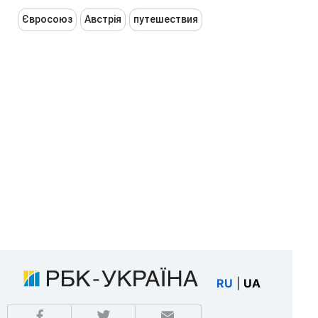
Євросоюз
Австрія
путешествия
RU
|
UA