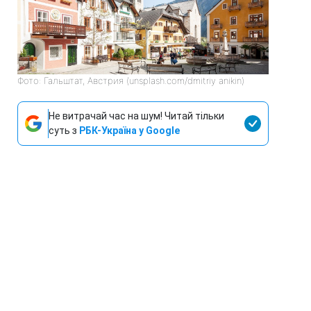
Фото: Гальштат, Австрия (unsplash.com/dmitriy anikin)
Не витрачай час на шум! Читай тільки
суть з
РБК-Україна у Google