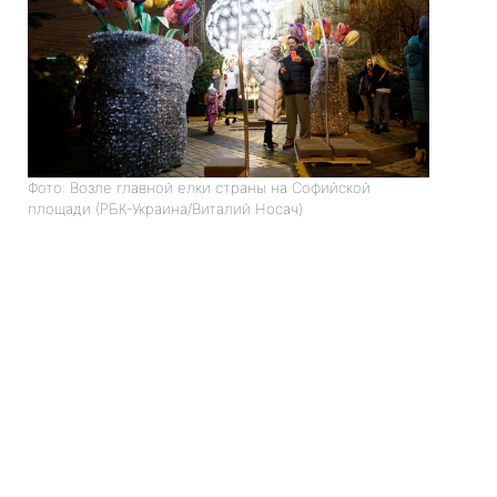
Фото: Возле главной елки страны на Софийской
площади (РБК-Украина/Виталий Носач)