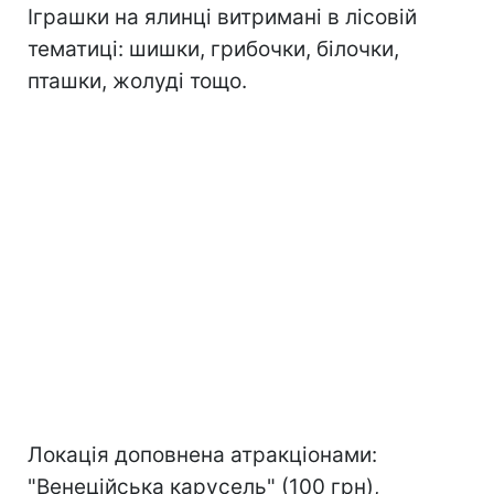
Іграшки на ялинці витримані в лісовій
тематиці: шишки, грибочки, білочки,
пташки, жолуді тощо.
Локація доповнена атракціонами:
"Венеційська карусель" (100 грн),