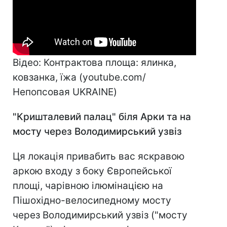
Відео: Контрактова площа: ялинка,
ковзанка, їжа (youtube.com/
Непопсовая UKRAINE)
"Кри
шталевий палац" біля Арки та
на
мосту через Володимирський узвіз
Ця локація привабить вас яскравою
аркою входу з боку Європейської
площі, чарівною ілюмінацією на
Пішохідно-велосипедному мосту
через Володимирський узвіз ("мосту