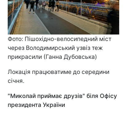
Фото: Пішохідно-велосипедний міст
через Володимирський узвіз теж
прикрасили (Ганна Дубовська)
Локація працюватиме до середини
січня.
"Миколай приймає друзів" біля О
фісу
през
и
дента України