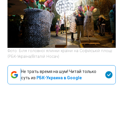
Фото: Біля головної ялинки країни на Софійській площі
(РБК-Україна/Віталій Носач)
Не трать время на шум! Читай только
суть из
РБК-Украина в Google