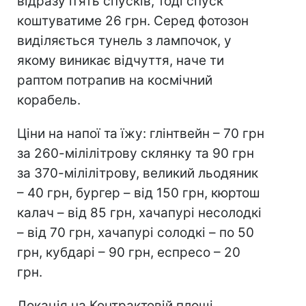
відразу п’ять спусків, тоді спуск
коштуватиме 26 грн. Серед фотозон
виділяється тунель з лампочок, у
якому виникає відчуття, наче ти
раптом потрапив на космічний
корабель.
Ціни на напої та їжу: глінтвейн – 70 грн
за 260-мілілітрову склянку та 90 грн
за 370-мілілітрову, великий льодяник
– 40 грн, бургер – від 150 грн, кюртош
калач – від 85 грн, хачапурі несолодкі
– від 70 грн, хачапурі солодкі – по 50
грн, кубдарі – 90 грн, еспресо – 20
грн.
Локація на Контрактовій площі