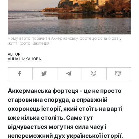
Чому варто побачити Аккерманську фортецю хоча б раз у
житті (фото: Вікіпедія)
АВТОР:
АННА ШИКАНОВА
Аккерманська фортеця - це не просто
старовинна споруда, а справжній
охоронець історії, який стоїть на варті
вже кілька століть. Саме тут
відчувається могутня сила часу і
непереможний дух української історії.