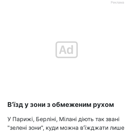
В’їзд у зони з обмеженим рухом
У Парижі, Берліні, Мілані діють так звані
"зелені зони", куди можна в’їжджати лише