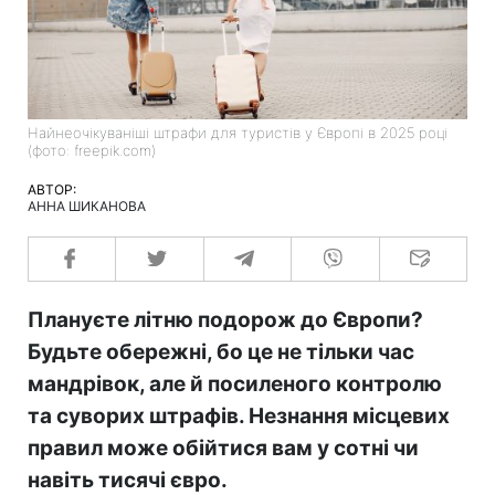
Найнеочікуваніші штрафи для туристів у Європі в 2025 році
(фото: freepik.com)
АВТОР:
АННА ШИКАНОВА
Плануєте літню подорож до Європи?
Будьте обережні, бо це не тільки час
мандрівок, але й посиленого контролю
та суворих штрафів. Незнання місцевих
правил може обійтися вам у сотні чи
навіть тисячі євро.