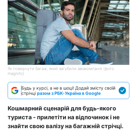
Як повернути багаж, який загубили авіакомпанія (фото:
magnific)
Будь у курсі, а не в шоці! Додай змісту своїй
стрічці
разом з РБК-Україна в Google
Кошмарний сценарій для будь-якого
туриста - прилетіти на відпочинок і не
знайти свою валізу на багажній стрічці.